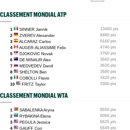
US Open
08:50
Les amoureux Monfils et Svitolina ensemble pour le double
mixte ?
CLASSEMENT MONDIAL ATP
ATP - Montréal
08:25
Griekspoor : "Quand on connaît mon histoire face à Zverev..."
13450 pts
1
SINNER Jannik
ATP - Montréal
8480 pts
08:00
2
ZVEREV Alexander
João Fonseca répond aux critiques : "Le circuit est éprouvant"
8160 pts
3
ALCARAZ Carlos
4740 pts
4
AUGER-ALIASSIME Felix
ATP - Cincinnati
07:10
Jannik Sinner gêné au genou... inquiétude avant Cincinnati
3760 pts
5
DJOKOVIC Novak
3660 pts
6
DE MINAUR Alex
3620 pts
7
MEDVEDEV Daniil
3580 pts
8
SHELTON Ben
3420 pts
9
COBOLLI Flavio
3300 pts
10
FRITZ Taylor
CLASSEMENT MONDIAL WTA
8550 pts
1
SABALENKA Aryna
8056 pts
2
RYBAKINA Elena
6625 pts
3
PEGULA Jessica
5649 pts
4
GAUFF Cori