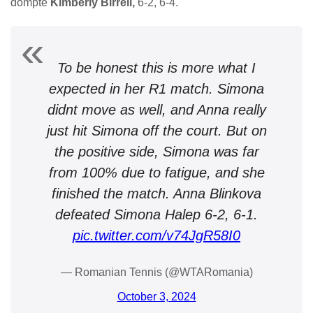
dompté
Kimberly Birrell,
6-2, 6-4.
To be honest this is more what I
expected in her R1 match. Simona
didnt move as well, and Anna really
just hit Simona off the court. But on
the positive side, Simona was far
from 100% due to fatigue, and she
finished the match. Anna Blinkova
defeated Simona Halep 6-2, 6-1.
pic.twitter.com/v74JgR58I0
— Romanian Tennis (@WTARomania)
October 3, 2024