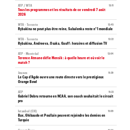
ATP / WTA
13:11
Tous les programmes et les résultats de ce vendredi 7 août
2026
WTA - Toronto
12:45
Rybakina ne peut plus être reine, Sabalenka reste n°1 mondiale
WTA - Toronto
12:22
Rybakina, Andreeva, Osaka, Gauff : horaires et diffusion TV
ATP - Montréal
12:04
Terence Atmane défie Mensik : à quelle heure et où voir le
match ?
Jeunes
11:39
Le Cap d'Agde ouvre une route directe vers le prestigieux
Orange Bowl
ATP
11:23
Gabriel Debru retourne en NCAA, son coach souhaitait le circuit
pro
Istanbul (CH)
11:09
Bax, Ghibaudo et Poullain peuvent rejoindre les demies en
Turquie