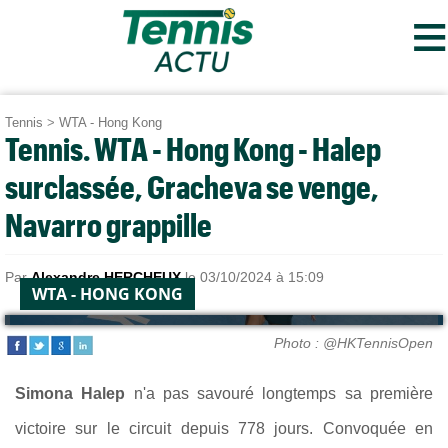
≡
Tennis
>
WTA - Hong Kong
Tennis. WTA - Hong Kong - Halep
surclassée, Gracheva se venge,
Navarro grappille
Par
Alexandre HERCHEUX
le 03/10/2024 à 15:09
WTA - HONG KONG
Photo : @HKTennisOpen
Simona Halep
n'a pas savouré longtemps sa première
victoire sur le circuit depuis 778 jours. Convoquée en