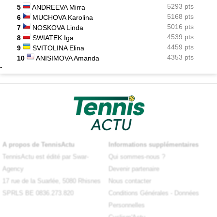
5293 pts
5
ANDREEVA Mirra
5168 pts
6
MUCHOVA Karolina
5016 pts
7
NOSKOVA Linda
4539 pts
8
SWIATEK Iga
4459 pts
9
SVITOLINA Elina
4353 pts
10
ANISIMOVA Amanda
-
A propos de TennisActu
Informations supplémentaires
TennisActu est édité par Swar-
Qui sommes-nous ?
Agency
Devenir partenaire
17 rue de la Suarlée, 5080 Rhisnes
Nous contacter
SPRLS BE 0836.273.820
Conditions Générales
-
Données
Personnelles