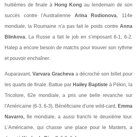
huitièmes de finale à
Hong Kong
au lendemain de son
succès
contre l'Australienne
Arina Rodionova
, 114e
mondiale, la Roumaine n'a pas fait le poids
contre
Anna
Blinkova.
La Russe a fait le job en s'imposant 6-1, 6-2.
Halep a encore besoin de matchs pour trouver son rythme
et pouvoir enchaîner.
Auparavant,
Varvara Gracheva
a décroché son billet pour
les quarts de finale. Battue par
Hailey Baptiste
à Pékin, la
Tricolore, 62e mondiale, a pris une belle revanche sur
l'Américaine (6-3, 6-3). Bénéficiaire d'une wild-card,
Emma
Navarro,
8e mondiale, a aussi franchi le deuxième tour.
L'Américaine, qui chasse une place pour le Masters, a