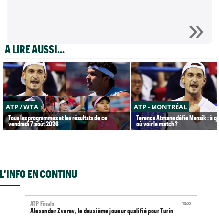
A LIRE AUSSI...
ATP / WTA
ATP - MONTRÉAL
Tous les programmes et les résultats de ce
Terence Atmane défie Mensik : à qu
vendredi 7 août 2026
où voir le match ?
L'INFO EN CONTINU
ATP Finals
13:33
Alexander Zverev, le deuxième joueur qualifié pour Turin