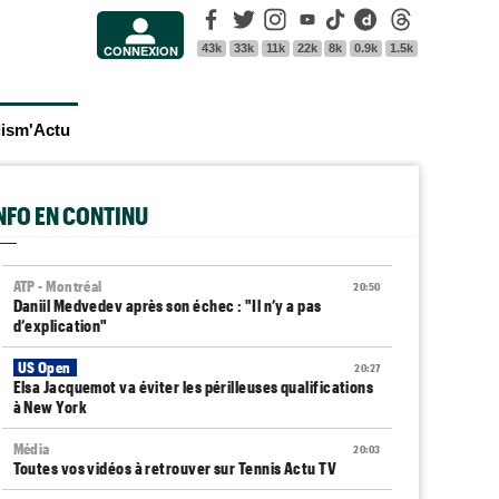
Facebook
Twitter
Instagram
Youtube
Tik Tok
Dailymotion
Threads
43k
33k
11k
22k
8k
0.9k
1.5k
CONNEXION
lism'Actu
INFO EN CONTINU
ATP - Montréal
20:50
Daniil Medvedev après son échec : "Il n’y a pas
d’explication"
US Open
20:27
Elsa Jacquemot va éviter les périlleuses qualifications
à New York
Média
20:03
Toutes vos vidéos à retrouver sur Tennis Actu TV