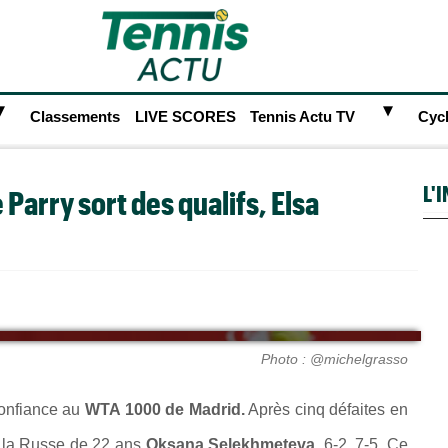
►
►
Classements
LIVE SCORES
Tennis Actu TV
Cyc
L'
 Parry sort des qualifs, Elsa
Photo : @michelgrasso
 confiance au
WTA 1000 de Madrid.
Après cinq défaites en
é la Russe de 22 ans
Oksana Selekhmeteva
, 6-2, 7-5. Ce