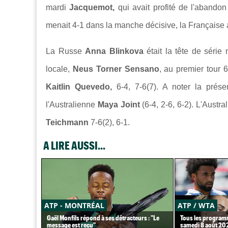
mardi
Jacquemot,
qui avait profité de l'abandon
menait 4-1 dans la manche décisive, la Française a é
La Russe
Anna Blinkova
était la tête de série
locale,
Neus Torner Sensano
, au premier tour 
Kaitlin Quevedo,
6-4, 7-6(7). A noter la pré
l'Australienne
Maya Joint
(6-4, 2-6, 6-2). L'Aust
Teichmann
7-6(2), 6-1.
A LIRE AUSSI...
ATP - MONTRÉAL
ATP / WTA
Gaël Monfils répond à ses détracteurs : "Le
Tous les programm
message est reçu"
samedi 8 août 20