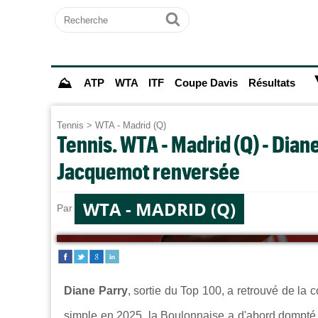
Recherche
Ok
⛰
ATP
WTA
ITF
Coupe Davis
Résultats
Tennis
>
WTA - Madrid (Q)
Tennis. WTA - Madrid (Q) - Diane
Jacquemot renversée
WTA - MADRID (Q)
Par
Paul MOUGIN
le 22/04/2025 à 18:02
Diane Parry
, sortie du Top 100, a retrouvé de la
simple en 2025, la Boulonnaise a d'abord dompt