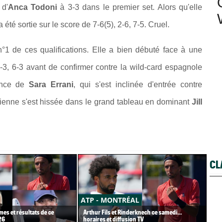
 d'
Anca Todoni
à 3-3 dans le premier set. Alors qu'elle
té sortie sur le score de 7-6(5), 2-6, 7-5. Cruel.
 n°1 de ces qualifications. Elle a bien débuté face à une
6-3, 6-3 avant de confirmer contre la wild-card espagnole
sence de
Sara Errani
, qui s'est inclinée d'entrée contre
ralienne s'est hissée dans le grand tableau en dominant
Jill
CL
ATP - MONTRÉAL
AT
es et résultats de ce
Arthur Fils et Rinderknech ce samedi...
En 
26
horaires et diffusion TV
ann