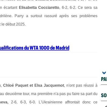
en écartant
Elisabetta Cocciaretto
, 6-2, 6-2. Ce sera sa
drilène. Parry a surtout rassuré après ses problèmes
t le début 2025.
qualifications du WTA 1000 de Madrid
PA
u,
Chloé Paquet et Elsa Jacquemot
, n'ont pas réussi à
r au deuxième tour, ma première n'a pas pu faire sa part du
SO
tseva,
2-6, 6-3, 6-0. L'Ukrainienne affrontait donc ce