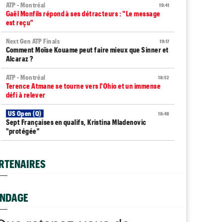
ATP - Montréal
19:41
Gaël Monfils répond à ses détracteurs : "Le message
est reçu"
Next Gen ATP Finals
19:17
Comment Moïse Kouame peut faire mieux que Sinner et
Alcaraz ?
ATP - Montréal
18:52
Terence Atmane se tourne vers l'Ohio et un immense
défi à relever
US Open (Q)
18:48
Sept Françaises en qualifs, Kristina Mladenovic
"protégée"
Istanbul (CH)
18:44
Lucas Poullain en finale en Turquie, Antoine Ghibaudo a
RTENAIRES
coincé
Grodzisk Mazowiecki (CH)
18:40
Mathys Erhard passe à quelques points d'une finale
NDAGE
WTA - Toronto
18:25
Rybakina ne peut plus être reine, Sabalenka n°1 pour le