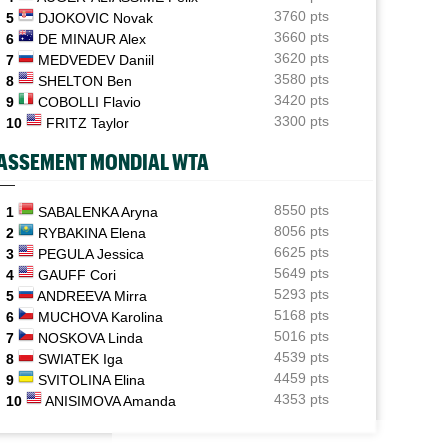
prestigieux Orange Bowl
3760 pts
5
DJOKOVIC Novak
3660 pts
6
DE MINAUR Alex
US Open
16:12
3620 pts
7
MEDVEDEV Daniil
Lorenzo Musetti passe d'une équipière russe à une
Ukrainienne
3580 pts
8
SHELTON Ben
3420 pts
9
COBOLLI Flavio
WTA - Toronto
15:48
3300 pts
10
FRITZ Taylor
Jelena Ostapenko visée par des messages d'insultes et
de menaces
ASSEMENT MONDIAL WTA
ATP - Montréal
15:25
Duncan Chan a scalpé Zverev et rêve de défier l'Equipe
8550 pts
1
SABALENKA Aryna
France
8056 pts
2
RYBAKINA Elena
6625 pts
3
PEGULA Jessica
ATP - Montréal
14:49
5649 pts
4
GAUFF Cori
Arthur Fils savoure : "J’aime revenir sur les grands
5293 pts
5
ANDREEVA Mirra
tournois"
5168 pts
6
MUCHOVA Karolina
5016 pts
7
NOSKOVA Linda
4539 pts
8
SWIATEK Iga
4459 pts
9
SVITOLINA Elina
4353 pts
10
ANISIMOVA Amanda