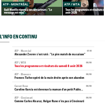
ATP - MONTRÉAL
ATP / WTA
Gaël Monfils répond à ses détracteurs : "Le
Tous les programmes et résultats d
message est reçu"
août 2026
L'INFO EN CONTINU
ATP - Montréal
07:10
Alexander Zverev s'est raté : "Le pire match de ma saison"
ATP / WTA
08/08
Tous les programmes et résultats du samedi 8 août 2026
ATP - Blessure
08/08
Frances Tiafoe opéré de la main droite après son abandon
Carnet Rose
08/08
Caroline Garcia est devenue la maman d’un petit Pablo...
ATP - Cincinnati
08/08
Comme Carlos Alcaraz, Holger Rune n'ira pas à Cincinnati