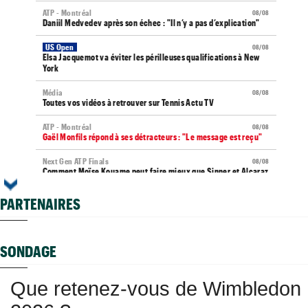
ATP - Montréal
08/08
Daniil Medvedev après son échec : "Il n’y a pas d’explication"
US Open
08/08
Elsa Jacquemot va éviter les périlleuses qualifications à New
York
Média
08/08
Toutes vos vidéos à retrouver sur Tennis Actu TV
ATP - Montréal
08/08
Gaël Monfils répond à ses détracteurs : "Le message est reçu"
Next Gen ATP Finals
08/08
Comment Moïse Kouame peut faire mieux que Sinner et Alcaraz
?
PARTENAIRES
ATP - Montréal
08/08
Terence Atmane se tourne vers l'Ohio et un immense défi à
relever
SONDAGE
US Open (Q)
08/08
Sept Françaises en qualifs, Kristina Mladenovic "protégée"
Que retenez-vous de Wimbledon
Istanbul (CH)
08/08
Lucas Poullain en finale en Turquie, Antoine Ghibaudo a coincé