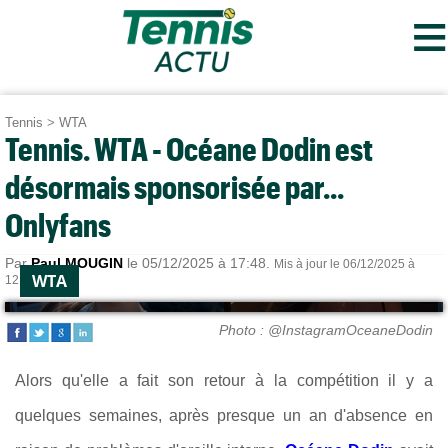
≡
Tennis
>
WTA
Tennis. WTA - Océane Dodin est
désormais sponsorisée par...
Onlyfans
Par
Paul MOUGIN
le 05/12/2025 à 17:48.
Mis à jour le 06/12/2025 à
WTA
12:32.
Photo : @InstagramOceaneDodin
Alors qu'elle a fait son retour à la compétition il y a
quelques semaines, après presque un an d'absence en