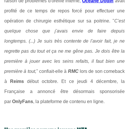
raison
de problèmes d'oreille interne,
Océane Dodin
avait
profité
de ce temps de repos forcé pour effectuer une
opération de chirurgie esthétique sur sa poitrine. "
C'est
quelque chose que j'avais envie de faire depuis
longtemps. (...)
Je suis très contente de l'avoir fait, je ne
regrette pas du tout et ça ne me gêne pas. J
e dois être la
première à jouer avec les seins refaits, il faut bien une
première à tout,
" confiait-elle à
RMC
lors de son comeback
à
Reims
début octobre. Et ce jeudi 4 décembre, la
Française a annoncé être désormais
sponsorisée
par
OnlyFans
, la plateforme de contenu en ligne.