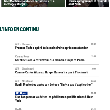
Gaël Monfils répond à ses détracteurs : "Le
Tous les programmes et résultats d
message est reçu"
août 2026
L'INFO EN CONTINU
ATP - Blessure
22:00
Frances Tiafoe opéré de la main droite après son abandon
Carnet Rose
21:39
Caroline Garcia est devenue la maman d’un petit Pablo...
ATP - Cincinnati
21:14
Comme Carlos Alcaraz, Holger Rune n'ira pas à Cincinnati
ATP - Montréal
20:50
Daniil Medvedev après son échec : "Il n’y a pas d’explication"
US Open
20:27
Elsa Jacquemot va éviter les périlleuses qualifications à New
York
Média
20:03