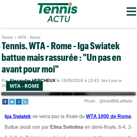
≡
Tennis
>
WTA - Rome
Tennis. WTA - Rome - Iga Swiatek
battue mais rassurée : "Un pas en
avant pour moi"
Par
Alexandre HERCHEUX
le 15/05/2026 à 13:43.
Mis à jour le
WTA - ROME
16/05/2026 à 17:23.
Photo : @IntelBNLdiItalia
Iga Swiatek
ne verra pas la finale du
WTA 1000 de Rome
.
Battue jeudi soir par
Elina Svitolina
en demi-finale, 6-4, 2-