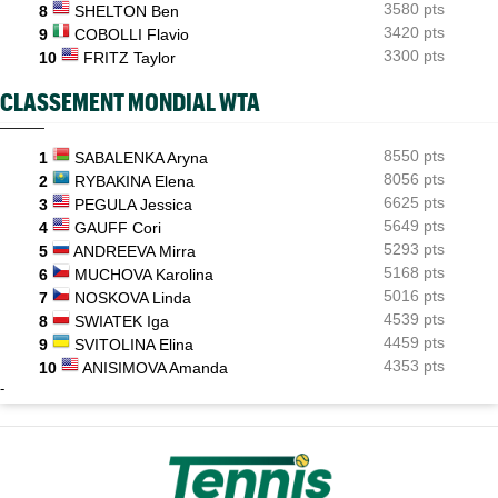
3580 pts
8
SHELTON Ben
3420 pts
9
COBOLLI Flavio
3300 pts
10
FRITZ Taylor
CLASSEMENT MONDIAL WTA
8550 pts
1
SABALENKA Aryna
8056 pts
2
RYBAKINA Elena
6625 pts
3
PEGULA Jessica
5649 pts
4
GAUFF Cori
5293 pts
5
ANDREEVA Mirra
5168 pts
6
MUCHOVA Karolina
5016 pts
7
NOSKOVA Linda
4539 pts
8
SWIATEK Iga
4459 pts
9
SVITOLINA Elina
4353 pts
10
ANISIMOVA Amanda
-