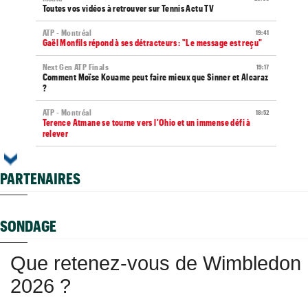
Toutes vos vidéos à retrouver sur Tennis Actu TV
ATP - Montréal
19:41
Gaël Monfils répond à ses détracteurs : "Le message est reçu"
Next Gen ATP Finals
19:17
Comment Moïse Kouame peut faire mieux que Sinner et Alcaraz
?
ATP - Montréal
18:52
Terence Atmane se tourne vers l'Ohio et un immense défi à
relever
US Open (Q)
18:48
Sept Françaises en qualifs, Kristina Mladenovic "protégée"
PARTENAIRES
Istanbul (CH)
18:44
Lucas Poullain en finale en Turquie, Antoine Ghibaudo a coincé
SONDAGE
Grodzisk Mazowiecki (CH)
18:40
Mathys Erhard passe à quelques points d'une finale
Que retenez-vous de Wimbledon
WTA - Toronto
18:25
Rybakina ne peut plus être reine, Sabalenka n°1 pour le
2026 ?
moment
ATP / WTA
18:23