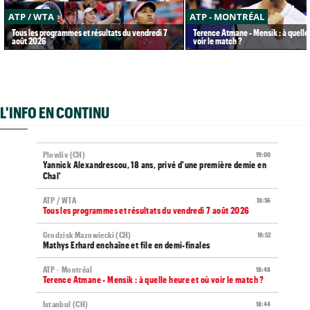
ATP / WTA
ATP - MONTRÉAL
Tous les programmes et résultats du vendredi 7
Terence Atmane - Mensik : à quelle
août 2026
voir le match ?
L'INFO EN CONTINU
Plovdiv (CH)
19:00
Yannick Alexandrescou, 18 ans, privé d'une première demie en
Chal'
ATP / WTA
18:56
Tous les programmes et résultats du vendredi 7 août 2026
Grodzisk Mazowiecki (CH)
18:52
Mathys Erhard enchaîne et file en demi-finales
ATP - Montréal
18:48
Terence Atmane - Mensik : à quelle heure et où voir le match ?
Istanbul (CH)
18:44