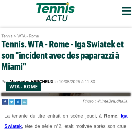
≡
Tennis
>
WTA - Rome
Tennis. WTA - Rome - Iga Swiatek et
son "incident avec des paparazzi à
Miami"
Par
Alexandre HERCHEUX
le 10/05/2025 à 11:30
WTA - ROME
Photo : @InteBNLdItalia
La tenante du titre entrait en scène jeudi, à
Rome
.
Iga
Swiatek
, tête de série n°2, était motivée a
près son cruel