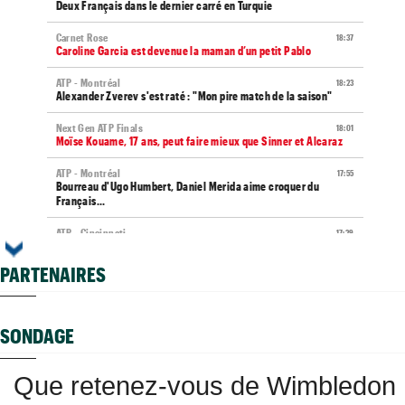
Deux Français dans le dernier carré en Turquie
Carnet Rose
18:37
Caroline Garcia est devenue la maman d’un petit Pablo
ATP - Montréal
18:23
Alexander Zverev s'est raté : "Mon pire match de la saison"
Next Gen ATP Finals
18:01
Moïse Kouame, 17 ans, peut faire mieux que Sinner et Alcaraz
ATP - Montréal
17:55
Bourreau d'Ugo Humbert, Daniel Merida aime croquer du
Français...
ATP - Cincinnati
17:29
Comme Carlos Alcaraz, Holger Rune a renoncé à Cincinnati
PARTENAIRES
WTA - Toronto
17:26
Rybakina, Andreeva, Osaka, Gauff... horaires et diffusion TV
WTA - Toronto
17:06
SONDAGE
Jelena Ostapenko dénonce les messages d'insultes et de
menaces
Que retenez-vous de Wimbledon
ATP - Montréal
16:44
Duncan Chan scalpe Zverev et rêve de Coupe Davis contre la