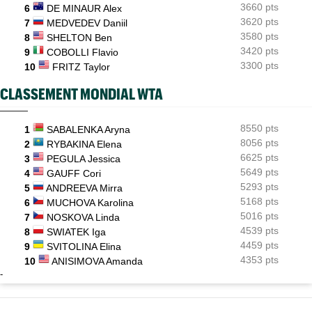
3660 pts
6
DE MINAUR Alex
3620 pts
7
MEDVEDEV Daniil
3580 pts
8
SHELTON Ben
3420 pts
9
COBOLLI Flavio
3300 pts
10
FRITZ Taylor
CLASSEMENT MONDIAL WTA
8550 pts
1
SABALENKA Aryna
8056 pts
2
RYBAKINA Elena
6625 pts
3
PEGULA Jessica
5649 pts
4
GAUFF Cori
5293 pts
5
ANDREEVA Mirra
5168 pts
6
MUCHOVA Karolina
5016 pts
7
NOSKOVA Linda
4539 pts
8
SWIATEK Iga
4459 pts
9
SVITOLINA Elina
4353 pts
10
ANISIMOVA Amanda
-