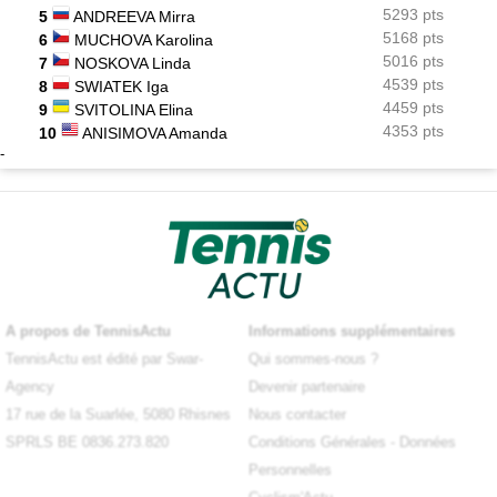
5293 pts
5
ANDREEVA Mirra
5168 pts
6
MUCHOVA Karolina
5016 pts
7
NOSKOVA Linda
4539 pts
8
SWIATEK Iga
4459 pts
9
SVITOLINA Elina
4353 pts
10
ANISIMOVA Amanda
-
X
A propos de TennisActu
Informations supplémentaires
TennisActu est édité par Swar-
Qui sommes-nous ?
Agency
Devenir partenaire
17 rue de la Suarlée, 5080 Rhisnes
Nous contacter
SPRLS BE 0836.273.820
Conditions Générales
-
Données
Personnelles