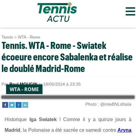
≡
Tennis
>
WTA - Rome
Tennis. WTA - Rome - Swiatek
écoeure encore Sabalenka et réalise
le doublé Madrid-Rome
Par
Paul MOUGIN
le 18/05/2024 à 23:35
WTA - ROME
Photo : @InteBNLdItalia
Historique
Iga Swiatek
! Comme il y a quinze jours à
Madrid
, la Polonaise a été sacrée ce samedi contre
Aryna