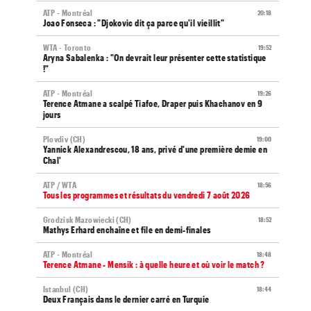
ATP - Montréal
20:18
Joao Fonseca : "Djokovic dit ça parce qu'il vieillit"
WTA - Toronto
19:52
Aryna Sabalenka : "On devrait leur présenter cette statistique
!"
ATP - Montréal
19:26
Terence Atmane a scalpé Tiafoe, Draper puis Khachanov en 9
jours
Plovdiv (CH)
19:00
Yannick Alexandrescou, 18 ans, privé d'une première demie en
Chal'
ATP / WTA
18:56
Tous les programmes et résultats du vendredi 7 août 2026
Grodzisk Mazowiecki (CH)
18:52
Mathys Erhard enchaîne et file en demi-finales
ATP - Montréal
18:48
Terence Atmane - Mensik : à quelle heure et où voir le match ?
Istanbul (CH)
18:44
Deux Français dans le dernier carré en Turquie