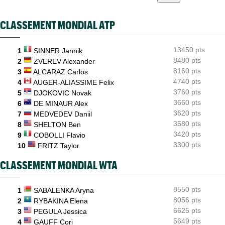
ATP - Montréal
16:22
Daniil Medvedev après son échec : "Un véritable désastre"
CLASSEMENT MONDIAL ATP
Jeunes
16:00
Championne du monde en 2025, la France U14 a été éliminée en
13450 pts
poules
1
SINNER Jannik
8480 pts
2
ZVEREV Alexander
WTA - Toronto
15:33
8160 pts
3
ALCARAZ Carlos
Coco Gauff : "Je soutiens la communauté trans, mais..."
4740 pts
4
AUGER-ALIASSIME Felix
3760 pts
5
DJOKOVIC Novak
3660 pts
6
DE MINAUR Alex
3620 pts
7
MEDVEDEV Daniil
3580 pts
8
SHELTON Ben
3420 pts
9
COBOLLI Flavio
3300 pts
10
FRITZ Taylor
CLASSEMENT MONDIAL WTA
8550 pts
1
SABALENKA Aryna
8056 pts
2
RYBAKINA Elena
6625 pts
3
PEGULA Jessica
5649 pts
4
GAUFF Cori