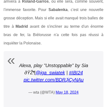
arrivera à
Roland-Garros
, où elle sera, comme souvent,
l'immense favorite. Pour
Sabalenka
, c'est une nouvelle
grosse déception. Mais si elle avait manqué trois balles de
titre à
Madrid
avant de s'incliner au terme d'un énorme
bras de fer, la Biélorusse n'a cette fois pas réussi à
inquiéter la Polonaise.
Alexa, play "Unstoppable" by Sia
ðŸŽ¶
@iga_swiatek
|
#IBI24
pic.twitter.com/BDRJjCyNAu
— wta (@WTA)
May 18, 2024