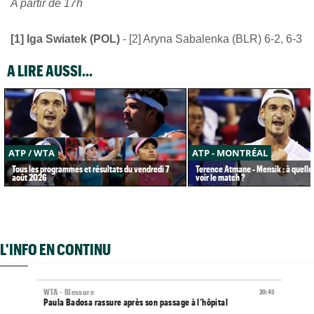
A partir de 17h
[1] Iga Swiatek (POL)
- [2] Aryna Sabalenka (BLR) 6-2, 6-3
A LIRE AUSSI...
ATP / WTA
ATP - MONTRÉAL
Tous les programmes et résultats du vendredi 7
Terence Atmane - Mensik : à quelle
août 2026
voir le match ?
L'INFO EN CONTINU
WTA - Blessure
20:45
Paula Badosa rassure après son passage à l’hôpital