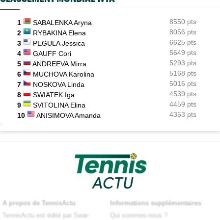
8550 pts
1
SABALENKA Aryna
8056 pts
2
RYBAKINA Elena
6625 pts
3
PEGULA Jessica
5649 pts
4
GAUFF Cori
5293 pts
5
ANDREEVA Mirra
5168 pts
6
MUCHOVA Karolina
5016 pts
7
NOSKOVA Linda
4539 pts
8
SWIATEK Iga
4459 pts
9
SVITOLINA Elina
4353 pts
10
ANISIMOVA Amanda
-
A propos de TennisActu
Informations supplémentaires
TennisActu est édité par Swar-
Qui sommes-nous ?