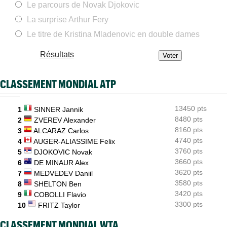
Le parcours de Novak Djokovic
ATP - Montréal
08:28
Arthur Fils éteint Norrie et aura une revanche à prendre en
La surprise Arthur Fery
quarts
Le titre de Kristina Mladenovic en double dames
WTA - Blessure
08:25
Paula Badosa a donné des nouvelles après un passage à
Résultats
l’hôpital...
ATP / WTA
08:16
CLASSEMENT MONDIAL ATP
Tous les résultats du samedi 8 août 2026 et de la nuit
ATP - Montréal
07:35
13450 pts
Joao Fonseca a taquiné Djokovic : "Il dit ça parce qu'il vieillit"
1
SINNER Jannik
8480 pts
2
ZVEREV Alexander
ATP - Montréal
07:10
8160 pts
3
ALCARAZ Carlos
Alexander Zverev s'est raté : "Le pire match de ma saison"
4740 pts
4
AUGER-ALIASSIME Felix
3760 pts
5
DJOKOVIC Novak
3660 pts
6
DE MINAUR Alex
3620 pts
7
MEDVEDEV Daniil
3580 pts
8
SHELTON Ben
3420 pts
9
COBOLLI Flavio
3300 pts
10
FRITZ Taylor
CLASSEMENT MONDIAL WTA