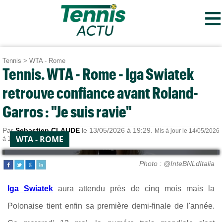
≡
Tennis
>
WTA - Rome
Tennis. WTA - Rome - Iga Swiatek
retrouve confiance avant Roland-
Garros : "Je suis ravie"
Par
Sebastien CLAUDE
le 13/05/2026 à 19:29.
Mis à jour le 14/05/2026
WTA - ROME
à 18:46.
Photo : @InteBNLdItalia
Iga Swiatek
aura attendu près de cinq mois mais la
Polonaise tient enfin sa première demi-finale de l'année.