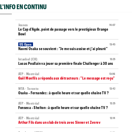
L'INFO EN CONTINU
Jeunes
14:07
Le Cap d'Agde, point de passage vers le prestigieux Orange
Bowl
US Open
13:45
Naomi Osaka se souvient : "Je me suis assise et j'ai pleuré"
Istanbul (CH)
13:25
Lucas Poullain va jouer sa première finale Challenger à 30 ans
ATP - Montréal
13:06
Gaël Monfils a répondu aux détracteurs : "Le message est reçu"
WTA - Toronto
12:42
Osaka - Fernandez : à quelle heure et sur quelle chaîne TV ?
ATP - Montréal
12:25
Fonseca - Shelton : à quelle heure et sur quelle chaîne TV ?
ATP - Montréal
12:14
Arthur Fils dans un club de trois avec Sinner et Zverev