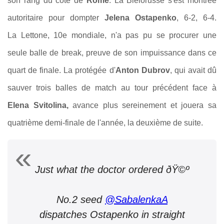
son rang du côté de
Rome
. La Biélorusse s'est montrée
autoritaire pour dompter
Jelena Ostapenko
, 6-2, 6-4.
La Lettone, 10e mondiale, n'a pas pu se procurer une
seule balle de break, preuve de son impuissance dans ce
quart de finale. La protégée d'
Anton Dubrov
, qui avait dû
sauver trois balles de match au tour précédent face à
Elena Svitolina,
avance plus sereinement et jouera sa
quatrième demi-finale de l'année, la deuxième de suite.
Just what the doctor ordered ðŸ©º
No.2 seed
@SabalenkaA
dispatches Ostapenko in straight