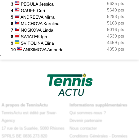
6625 pts
3
PEGULA Jessica
5649 pts
4
GAUFF Cori
5293 pts
5
ANDREEVA Mirra
5168 pts
6
MUCHOVA Karolina
5016 pts
7
NOSKOVA Linda
4539 pts
8
SWIATEK Iga
4459 pts
9
SVITOLINA Elina
4353 pts
10
ANISIMOVA Amanda
-
A propos de TennisActu
Informations supplémentaires
TennisActu est édité par Swar-
Qui sommes-nous ?
Agency
Devenir partenaire
17 rue de la Suarlée, 5080 Rhisnes
Nous contacter
SPRLS BE 0836.273.820
Conditions Générales
-
Données