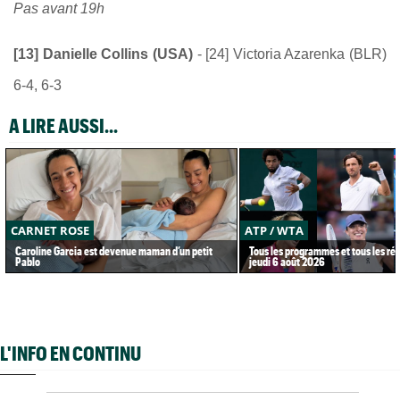
Pas avant 19h
[13] Danielle Collins (USA)
- [24] Victoria Azarenka (BLR)
6-4, 6-3
A LIRE AUSSI...
CARNET ROSE
ATP / WTA
Caroline Garcia est devenue maman d’un petit
Tous les programmes et tous les rés
Pablo
jeudi 6 août 2026
L'INFO EN CONTINU