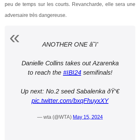
peu de temps sur les courts. Revancharde, elle sera une
adversaire très dangereuse.
ANOTHER ONE â˜ï'
Danielle Collins takes out Azarenka
to reach the
#IBI24
semifinals!
Up next: No.2 seed Sabalenka ðŸ‘€
pic.twitter.com/bxqFhuyxXY
— wta (@WTA)
May 15, 2024