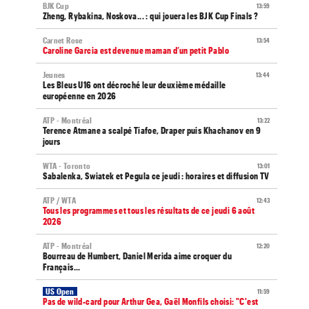
BJK Cup
13:59
Zheng, Rybakina, Noskova... : qui jouera les BJK Cup Finals ?
Carnet Rose
13:54
Caroline Garcia est devenue maman d’un petit Pablo
Jeunes
13:44
Les Bleus U16 ont décroché leur deuxième médaille
européenne en 2026
ATP - Montréal
13:22
Terence Atmane a scalpé Tiafoe, Draper puis Khachanov en 9
jours
WTA - Toronto
13:01
Sabalenka, Swiatek et Pegula ce jeudi : horaires et diffusion TV
ATP / WTA
12:43
Tous les programmes et tous les résultats de ce jeudi 6 août
2026
ATP - Montréal
12:20
Bourreau de Humbert, Daniel Merida aime croquer du
Français...
US Open
11:59
Pas de wild-card pour Arthur Gea, Gaël Monfils choisi: "C'est