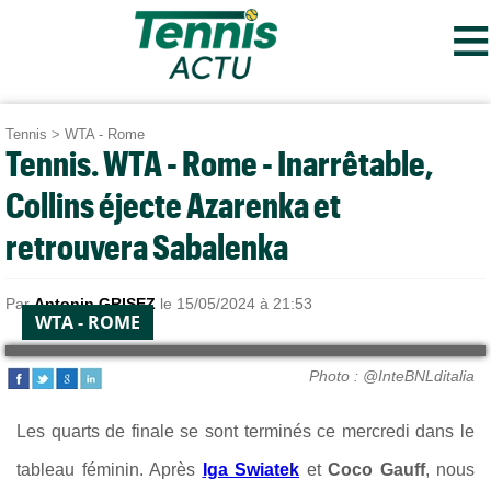
≡
Tennis
>
WTA - Rome
Tennis. WTA - Rome - Inarrêtable,
Collins éjecte Azarenka et
retrouvera Sabalenka
Par
Antonin GRISEZ
le 15/05/2024 à 21:53
WTA - ROME
Photo : @InteBNLditalia
Les quarts de finale se sont terminés ce mercredi dans le
tableau féminin. Après
Iga Swiatek
et
Coco Gauff
, nous