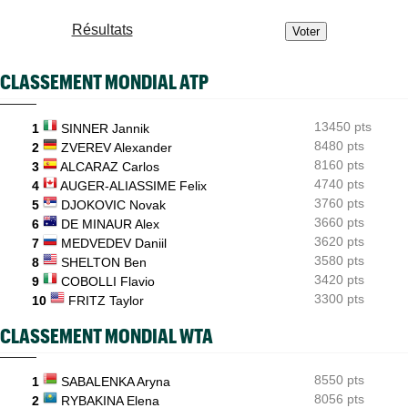
ATP - Montréal
09:21
Résultats
Coup dur à domicile pour Auger-Aliassime, Droguet saisit sa
chance
CLASSEMENT MONDIAL ATP
WTA - Toronto
08:45
Iga Swiatek change son jeu : "Je fais trop de choses trop vite..."
13450 pts
1
SINNER Jannik
ATP / WTA
08:36
Tous les résultats de ce mercredi 5 août 2026 et de la nuit
8480 pts
2
ZVEREV Alexander
8160 pts
3
ALCARAZ Carlos
ATP - Blessure
08:14
4740 pts
4
AUGER-ALIASSIME Felix
Les galères continuent pour Sebastian Korda, opéré du dos...
3760 pts
5
DJOKOVIC Novak
3660 pts
6
DE MINAUR Alex
3620 pts
7
MEDVEDEV Daniil
3580 pts
8
SHELTON Ben
3420 pts
9
COBOLLI Flavio
3300 pts
10
FRITZ Taylor
CLASSEMENT MONDIAL WTA
8550 pts
1
SABALENKA Aryna
8056 pts
2
RYBAKINA Elena