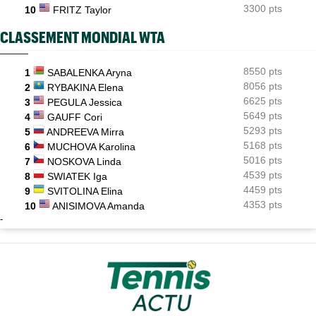
3300 pts
10
FRITZ Taylor
CLASSEMENT MONDIAL WTA
8550 pts
1
SABALENKA Aryna
8056 pts
2
RYBAKINA Elena
6625 pts
3
PEGULA Jessica
5649 pts
4
GAUFF Cori
5293 pts
5
ANDREEVA Mirra
5168 pts
6
MUCHOVA Karolina
5016 pts
7
NOSKOVA Linda
4539 pts
8
SWIATEK Iga
4459 pts
9
SVITOLINA Elina
4353 pts
10
ANISIMOVA Amanda
-