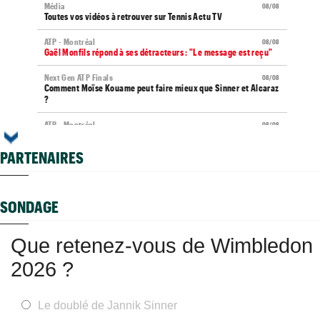
Média
08/08
Toutes vos vidéos à retrouver sur Tennis Actu TV
ATP - Montréal
08/08
Gaël Monfils répond à ses détracteurs : "Le message est reçu"
Next Gen ATP Finals
08/08
Comment Moïse Kouame peut faire mieux que Sinner et Alcaraz
?
ATP - Montréal
08/08
Terence Atmane se tourne vers l'Ohio et un immense défi à
relever
PARTENAIRES
US Open (Q)
08/08
Sept Françaises en qualifs, Kristina Mladenovic "protégée"
SONDAGE
Istanbul (CH)
08/08
Lucas Poullain en finale en Turquie, Antoine Ghibaudo a coincé
Que retenez-vous de Wimbledon
Grodzisk Mazowiecki (CH)
08/08
Mathys Erhard passe à quelques points d'une finale
2026 ?
WTA - Toronto
08/08
Rybakina ne peut plus être reine, Sabalenka n°1 pour le
moment
Le doublé de Jannik Sinner