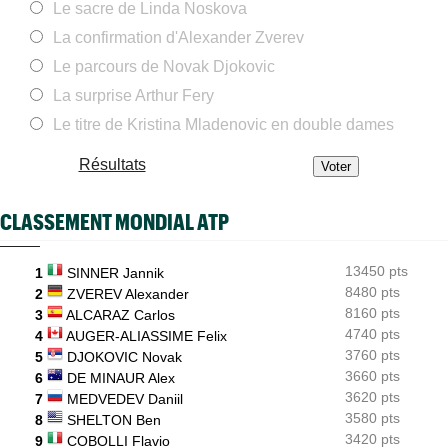
Le sacre de Linda Noskova
ATP - Montréal
08/08
Combien gagnent les joueurs au Masters 1000 de Montréal ?
La confirmation d'Alexander Zverev
ATP
08/08
Le parcours de Novak Djokovic
Gabriel Debru retourne aux USA, son coach avait une autre
idée...
La surprise Arthur Fery
Le titre de Kristina Mladenovic en double dames
ATP - Montréal
08/08
Arthur Fils et Rinderknech ce samedi... horaires et diffusion TV
Résultats
ATP - Montréal
08/08
Dani Mérida explose en 2026 : le Top 50 et un nouveau cap
CLASSEMENT MONDIAL ATP
Jeunes
08/08
Le Cap d'Agde offre une route directe vers le prestigieux
Orange Bowl
13450 pts
1
SINNER Jannik
8480 pts
US Open
2
ZVEREV Alexander
08/08
Lorenzo Musetti passe d'une équipière russe à une Ukrainienne
8160 pts
3
ALCARAZ Carlos
4740 pts
4
AUGER-ALIASSIME Felix
3760 pts
5
DJOKOVIC Novak
3660 pts
6
DE MINAUR Alex
3620 pts
7
MEDVEDEV Daniil
3580 pts
8
SHELTON Ben
3420 pts
9
COBOLLI Flavio