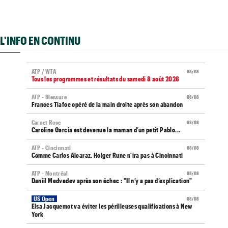
L'INFO EN CONTINU
ATP / WTA
08/08
Tous les programmes et résultats du samedi 8 août 2026
ATP - Blessure
08/08
Frances Tiafoe opéré de la main droite après son abandon
Carnet Rose
08/08
Caroline Garcia est devenue la maman d’un petit Pablo...
ATP - Cincinnati
08/08
Comme Carlos Alcaraz, Holger Rune n'ira pas à Cincinnati
ATP - Montréal
08/08
Daniil Medvedev après son échec : "Il n’y a pas d’explication"
US Open
08/08
Elsa Jacquemot va éviter les périlleuses qualifications à New
York