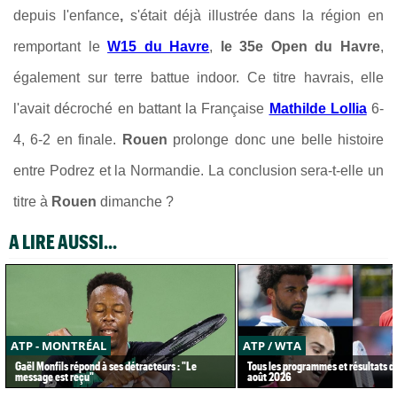
depuis l'enfance
,
s'était déjà illustrée dans la région en
remportant le
W15 du Havre
,
le 35e Open du Havre
,
également sur terre battue indoor. Ce titre havrais, elle
l'avait décroché en battant la Française
Mathilde Lollia
6-
4, 6-2 en finale.
Rouen
prolonge donc une belle histoire
entre Podrez et la Normandie. La conclusion sera-t-elle un
titre à
Rouen
dimanche ?
A LIRE AUSSI...
ATP - MONTRÉAL
ATP / WTA
Gaël Monfils répond à ses détracteurs : "Le
Tous les programmes et résultats d
message est reçu"
août 2026