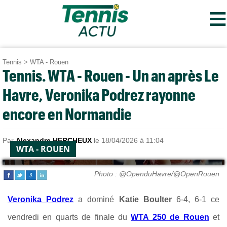
≡
Tennis
>
WTA - Rouen
Tennis. WTA - Rouen - Un an après Le
Havre, Veronika Podrez rayonne
encore en Normandie
Par
Alexandre HERCHEUX
le 18/04/2026 à 11:04
WTA - ROUEN
Photo : @OpenduHavre/@OpenRouen
Veronika Podrez
a dominé
Katie Boulter
6-4, 6-1 ce
vendredi en quarts de finale du
WTA 250 de Rouen
et