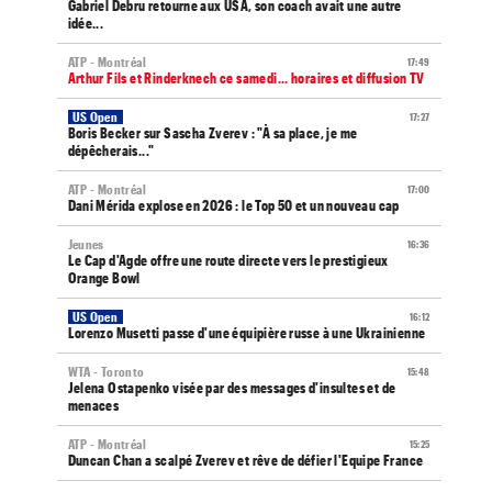
Gabriel Debru retourne aux USA, son coach avait une autre
idée...
ATP - Montréal
17:49
Arthur Fils et Rinderknech ce samedi... horaires et diffusion TV
US Open
17:27
Boris Becker sur Sascha Zverev : "À sa place, je me
dépêcherais..."
ATP - Montréal
17:00
Dani Mérida explose en 2026 : le Top 50 et un nouveau cap
Jeunes
16:36
Le Cap d'Agde offre une route directe vers le prestigieux
Orange Bowl
US Open
16:12
Lorenzo Musetti passe d'une équipière russe à une Ukrainienne
WTA - Toronto
15:48
Jelena Ostapenko visée par des messages d'insultes et de
menaces
ATP - Montréal
15:25
Duncan Chan a scalpé Zverev et rêve de défier l'Equipe France