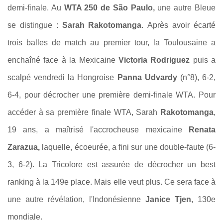
demi-finale. Au
WTA 250 de São Paulo,
une autre Bleue
se distingue :
Sarah Rakotomanga
.
Après avoir écarté
trois balles de match au premier tour, la Toulousaine a
enchaîné face à la Mexicaine
Victoria Rodriguez
puis a
scalpé vendredi
la Hongroise
Panna Udvardy
(n°8), 6-2,
6-4, pour décrocher une première demi-finale WTA. Pour
accéder à sa première finale WTA, Sarah
Rakotomanga
,
19 ans, a maîtrisé
l'accrocheuse mexicaine
Renata
Zarazua,
laquelle, écoeurée, a fini sur une double-faute (6-
3, 6-2). La Tricolore est assurée de décrocher un best
ranking à la 149e place. Mais elle veut plus
.
Ce sera face à
une autre révélation, l'Indonésienne
Janice Tjen
, 130e
mondiale.