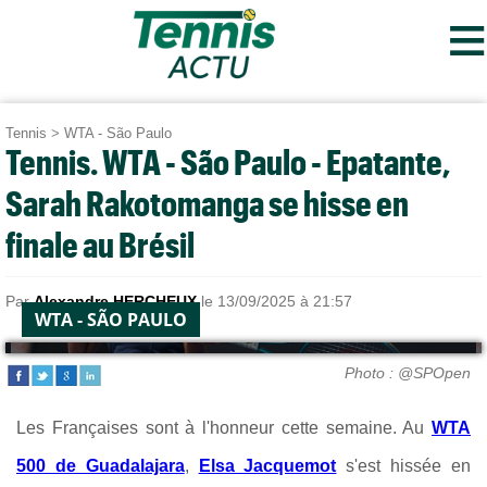
≡
Tennis
>
WTA - São Paulo
Tennis. WTA - São Paulo - Epatante,
Sarah Rakotomanga se hisse en
finale au Brésil
Par
Alexandre HERCHEUX
le 13/09/2025 à 21:57
WTA - SÃO PAULO
Photo : @SPOpen
Les Françaises sont à l'honneur cette semaine. Au
WTA
500 de Guadalajara
,
Elsa Jacquemot
s'est hissée en