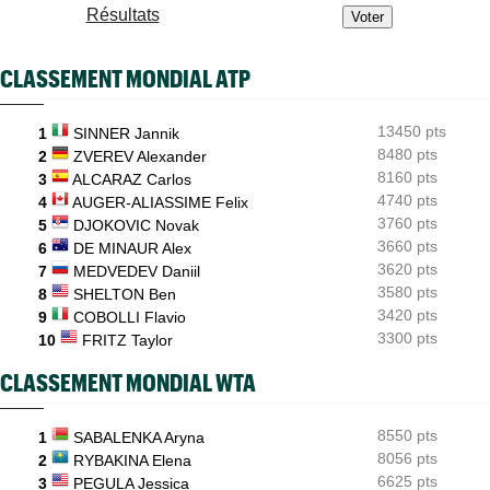
ATP - Toronto
12:18
Résultats
Ben Shelton efface enfin une anomalie étonnante en Masters
1000
CLASSEMENT MONDIAL ATP
ATP / WTA
11:59
Tous les programmes et résultats du samedi 8 août 2026
13450 pts
1
SINNER Jannik
Istanbul (CH)
11:48
Deux Français peuvent se retrouver en finale en Turquie
8480 pts
2
ZVEREV Alexander
8160 pts
3
ALCARAZ Carlos
WTA - Toronto
11:33
4740 pts
4
AUGER-ALIASSIME Felix
Sabalenka, Swiatek, Pegula ce samedi : horaires et diffusion
TV
3760 pts
5
DJOKOVIC Novak
3660 pts
6
DE MINAUR Alex
3620 pts
7
MEDVEDEV Daniil
3580 pts
8
SHELTON Ben
3420 pts
9
COBOLLI Flavio
3300 pts
10
FRITZ Taylor
CLASSEMENT MONDIAL WTA
8550 pts
1
SABALENKA Aryna
8056 pts
2
RYBAKINA Elena
6625 pts
3
PEGULA Jessica