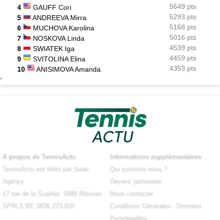
5649 pts
4
GAUFF Cori
5293 pts
5
ANDREEVA Mirra
5168 pts
6
MUCHOVA Karolina
5016 pts
7
NOSKOVA Linda
4539 pts
8
SWIATEK Iga
4459 pts
9
SVITOLINA Elina
4353 pts
10
ANISIMOVA Amanda
-
A propos de TennisActu
Informations supplémentaires
TennisActu est édité par Swar-
Qui sommes-nous ?
Agency
Devenir partenaire
17 rue de la Suarlée, 5080 Rhisnes
Nous contacter
SPRLS BE 0836.273.820
Conditions Générales
-
Données
Personnelles