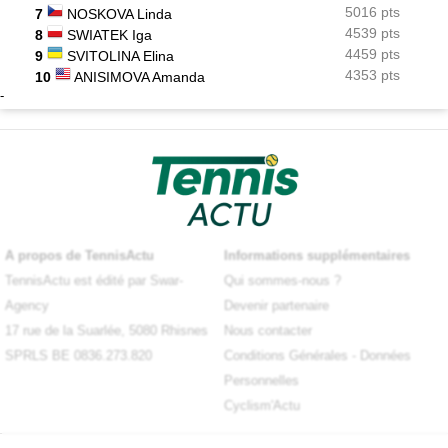
5016 pts
7
NOSKOVA Linda
4539 pts
8
SWIATEK Iga
4459 pts
9
SVITOLINA Elina
4353 pts
10
ANISIMOVA Amanda
-
A propos de TennisActu
Informations supplémentaires
TennisActu est édité par Swar-
Qui sommes-nous ?
Agency
Devenir partenaire
17 rue de la Suarlée, 5080 Rhisnes
Nous contacter
SPRLS BE 0836.273.820
Conditions Générales
-
Données
Personnelles
Cyclism'Actu