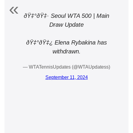
ðŸ‡°ðŸ‡· Seoul WTA 500 | Main
Draw Update
ðŸ‡°ðŸ‡¿ Elena Rybakina has
withdrawn.
— WTATennisUpdates (@WTAUpdatess)
September 11, 2024