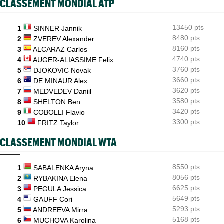
CLASSEMENT MONDIAL ATP
ATP - Montréal
07:05
Auger-Aliassime : "Les forfaits ? L’une des propositions..."
13450 pts
1
SINNER Jannik
8480 pts
ATP - Montréal
2
ZVEREV Alexander
05/08
Arthur Fils lâche un set mais s'en sort pour son "retour"
8160 pts
3
ALCARAZ Carlos
4740 pts
4
AUGER-ALIASSIME Felix
3760 pts
5
DJOKOVIC Novak
3660 pts
6
DE MINAUR Alex
3620 pts
7
MEDVEDEV Daniil
3580 pts
8
SHELTON Ben
3420 pts
9
COBOLLI Flavio
3300 pts
10
FRITZ Taylor
CLASSEMENT MONDIAL WTA
8550 pts
1
SABALENKA Aryna
8056 pts
2
RYBAKINA Elena
6625 pts
3
PEGULA Jessica
5649 pts
4
GAUFF Cori
5293 pts
5
ANDREEVA Mirra
5168 pts
6
MUCHOVA Karolina