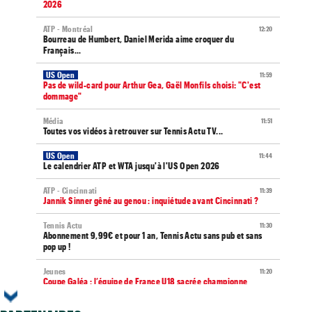
2026
ATP - Montréal
12:20
Bourreau de Humbert, Daniel Merida aime croquer du
Français...
US Open
11:59
Pas de wild-card pour Arthur Gea, Gaël Monfils choisi: "C'est
dommage"
Média
11:51
Toutes vos vidéos à retrouver sur Tennis Actu TV...
US Open
11:44
Le calendrier ATP et WTA jusqu'à l'US Open 2026
ATP - Cincinnati
11:39
Jannik Sinner gêné au genou : inquiétude avant Cincinnati ?
Tennis Actu
11:30
Abonnement 9,99€ et pour 1 an, Tennis Actu sans pub et sans
pop up !
Jeunes
11:20
Coupe Galéa : l’équipe de France U18 sacrée championne
d’Europe !