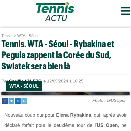
≡
Tennis
>
WTA - Séoul
Tennis. WTA - Séoul - Rybakina et
Pegula zappent la Corée du Sud,
Swiatek sera bien là
Par
Camille VALERO
le 12/09/2024 à 10:25
WTA - SÉOUL
Photo : @USOpen
Nouveau coup dur pour
Elena Rybakina
, qui, après avoir
déclaré forfait pour le deuxième tour de l'
US Open
, ne