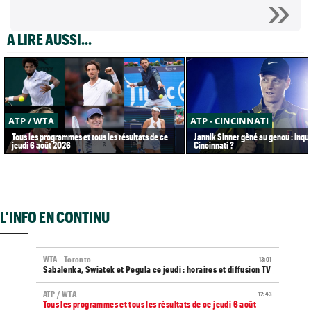
A LIRE AUSSI...
ATP / WTA
ATP - CINCINNATI
Tous les programmes et tous les résultats de ce
Jannik Sinner gêné au genou : inqu
jeudi 6 août 2026
Cincinnati ?
L'INFO EN CONTINU
WTA - Toronto
13:01
Sabalenka, Swiatek et Pegula ce jeudi : horaires et diffusion TV
ATP / WTA
12:43
Tous les programmes et tous les résultats de ce jeudi 6 août