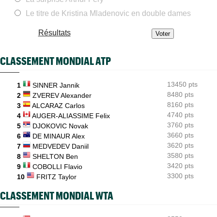
Daniil Medvedev après son échec : "Un véritable désastre"
Le titre de Kristina Mladenovic en double dames
Jeunes
16:00
Championne du monde en 2025, la France U14 a été éliminée en
Résultats
poules
WTA - Toronto
15:33
CLASSEMENT MONDIAL ATP
Coco Gauff : "Je soutiens la communauté trans, mais..."
Jeunes
15:05
13450 pts
Coupe Galéa : l’équipe de France U18 championne d’Europe
1
SINNER Jannik
2026
8480 pts
2
ZVEREV Alexander
8160 pts
3
ALCARAZ Carlos
US Open
14:40
4740 pts
4
AUGER-ALIASSIME Felix
Lorenzo Musetti passe d'une partenaire russe à une
Ukrainienne
3760 pts
5
DJOKOVIC Novak
3660 pts
6
DE MINAUR Alex
3620 pts
7
MEDVEDEV Daniil
3580 pts
8
SHELTON Ben
3420 pts
9
COBOLLI Flavio
3300 pts
10
FRITZ Taylor
CLASSEMENT MONDIAL WTA