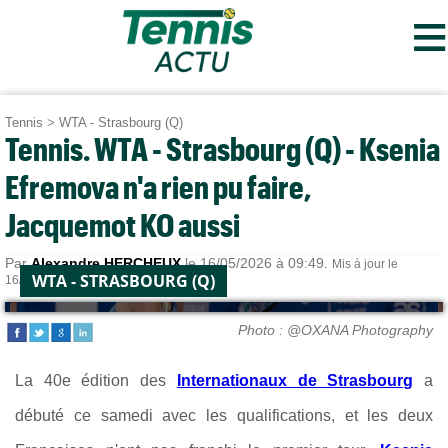
≡
Tennis
>
WTA - Strasbourg (Q)
Tennis. WTA - Strasbourg (Q) - Ksenia
Efremova n'a rien pu faire,
Jacquemot KO aussi
Par
Alexandre HERCHEUX
le 16/05/2026 à 09:49.
Mis à jour le
WTA - STRASBOURG (Q)
16/05/2026 à 16:44.
Photo : @OXANA Photography
La 40e édition des
Internationaux de Strasbourg
a
débuté ce samedi avec les qualifications, et les deux