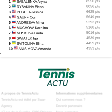
8550 pts
1
SABALENKA Aryna
8056 pts
2
RYBAKINA Elena
6625 pts
3
PEGULA Jessica
5649 pts
4
GAUFF Cori
5293 pts
5
ANDREEVA Mirra
5168 pts
6
MUCHOVA Karolina
5016 pts
7
NOSKOVA Linda
4539 pts
8
SWIATEK Iga
4459 pts
9
SVITOLINA Elina
4353 pts
10
ANISIMOVA Amanda
-
A propos de TennisActu
Informations supplémentaires
TennisActu est édité par Swar-
Qui sommes-nous ?
Agency
Devenir partenaire