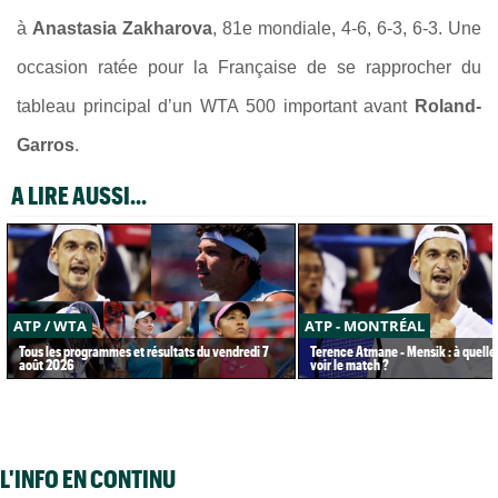
à
Anastasia Zakharova
, 81e mondiale, 4-6, 6-3, 6-3. Une
occasion ratée pour la Française de se rapprocher du
tableau principal d’un WTA 500 important avant
Roland-
Garros
.
A LIRE AUSSI...
ATP / WTA
ATP - MONTRÉAL
Tous les programmes et résultats du vendredi 7
Terence Atmane - Mensik : à quelle
août 2026
voir le match ?
L'INFO EN CONTINU