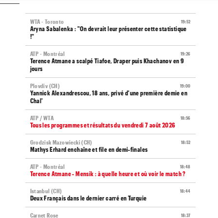
WTA - Toronto
19:52
Aryna Sabalenka : "On devrait leur présenter cette statistique
!"
ATP - Montréal
19:26
Terence Atmane a scalpé Tiafoe, Draper puis Khachanov en 9
jours
Plovdiv (CH)
19:00
Yannick Alexandrescou, 18 ans, privé d'une première demie en
Chal'
ATP / WTA
18:56
Tous les programmes et résultats du vendredi 7 août 2026
Grodzisk Mazowiecki (CH)
18:52
Mathys Erhard enchaîne et file en demi-finales
ATP - Montréal
18:48
Terence Atmane - Mensik : à quelle heure et où voir le match ?
Istanbul (CH)
18:44
Deux Français dans le dernier carré en Turquie
Carnet Rose
18:37