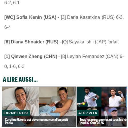
6-2, 6-1
[WC] Sofia Kenin (USA)
- [3] Daria Kasatkina (RUS) 6-3,
6-4
[6] Diana Shnaider (RUS)
- [Q] Sayaka Ishii (JAP) forfait
[1] Qinwen Zheng (CHN)
- [8] Leylah Fernandez (CAN) 6-
0, 1-6, 6-3
A LIRE AUSSI...
CARNET ROSE
ATP / WTA
Caroline Garcia est devenue maman d’un petit
Tous les programmes et tous les rés
Pablo
jeudi 6 août 2026