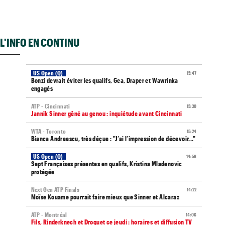
L'INFO EN CONTINU
US Open (Q)
15:47
Bonzi devrait éviter les qualifs, Gea, Draper et Wawrinka
engagés
ATP - Cincinnati
15:30
Jannik Sinner gêné au genou : inquiétude avant Cincinnati
WTA - Toronto
15:24
Bianca Andreescu, très déçue : "J’ai l’impression de décevoir..."
US Open (Q)
14:56
Sept Françaises présentes en qualifs, Kristina Mladenovic
protégée
Next Gen ATP Finals
14:22
Moïse Kouame pourrait faire mieux que Sinner et Alcaraz
ATP - Montréal
14:06
Fils, Rinderknech et Droguet ce jeudi : horaires et diffusion TV