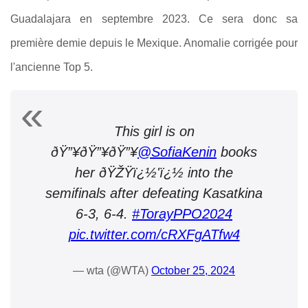
Guadalajara en septembre 2023. Ce sera donc sa
première demie depuis le Mexique. Anomalie corrigée pour
l'ancienne Top 5.
This girl is on
ðŸ”¥ðŸ”¥ðŸ”¥
@SofiaKenin
books
her ðŸŽŸï¿½'ï¿½ into the
semifinals after defeating Kasatkina
6-3, 6-4.
#TorayPPO2024
pic.twitter.com/cRXFgATfw4
— wta (@WTA)
October 25, 2024