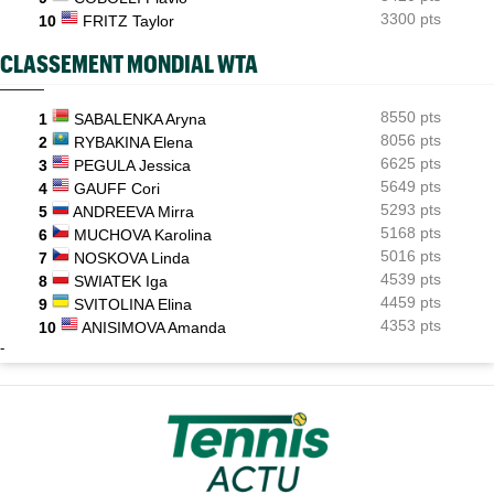
3300 pts
10
FRITZ Taylor
CLASSEMENT MONDIAL WTA
8550 pts
1
SABALENKA Aryna
8056 pts
2
RYBAKINA Elena
6625 pts
3
PEGULA Jessica
5649 pts
4
GAUFF Cori
5293 pts
5
ANDREEVA Mirra
5168 pts
6
MUCHOVA Karolina
5016 pts
7
NOSKOVA Linda
4539 pts
8
SWIATEK Iga
4459 pts
9
SVITOLINA Elina
4353 pts
10
ANISIMOVA Amanda
-