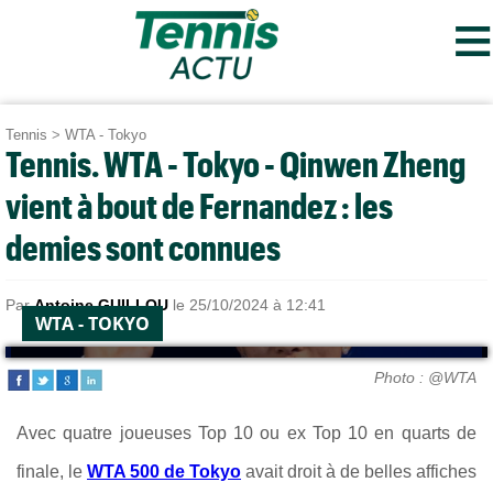
≡
Tennis
>
WTA - Tokyo
Tennis. WTA - Tokyo - Qinwen Zheng
vient à bout de Fernandez : les
demies sont connues
Par
Antoine GUILLOU
le 25/10/2024 à 12:41
WTA - TOKYO
Photo : @WTA
Avec quatre joueuses Top 10 ou ex Top 10 en quarts de
finale, le
WTA 500 de Tokyo
avait droit à de belles affiches