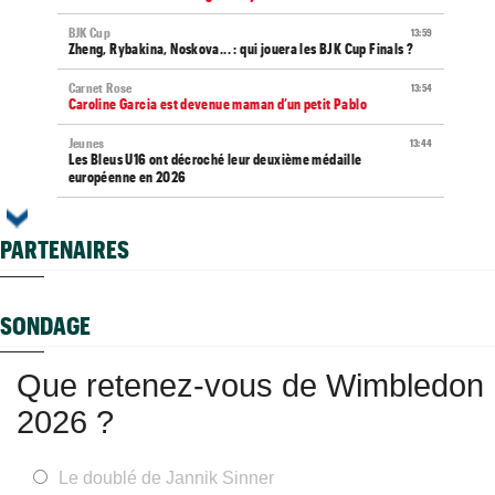
BJK Cup
13:59
Zheng, Rybakina, Noskova... : qui jouera les BJK Cup Finals ?
Carnet Rose
13:54
Caroline Garcia est devenue maman d’un petit Pablo
Jeunes
13:44
Les Bleus U16 ont décroché leur deuxième médaille
européenne en 2026
ATP - Montréal
13:22
Terence Atmane a scalpé Tiafoe, Draper puis Khachanov en 9
PARTENAIRES
jours
WTA - Toronto
13:01
Sabalenka, Swiatek et Pegula ce jeudi : horaires et diffusion TV
SONDAGE
ATP / WTA
12:43
Tous les programmes et tous les résultats de ce jeudi 6 août
Que retenez-vous de Wimbledon
2026
2026 ?
ATP - Montréal
12:20
Bourreau de Humbert, Daniel Merida aime croquer du
Français...
Le doublé de Jannik Sinner
US Open
11:59