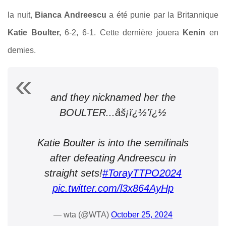
la nuit,
Bianca Andreescu
a été punie par la Britannique
Katie Boulter,
6-2, 6-1. Cette dernière jouera
Kenin
en
demies.
and they nicknamed her the
BOULTER...âš¡ï¿½'ï¿½
Katie Boulter is into the semifinals
after defeating Andreescu in
straight sets!
#TorayTTPO2024
pic.twitter.com/l3x864AyHp
— wta (@WTA)
October 25, 2024