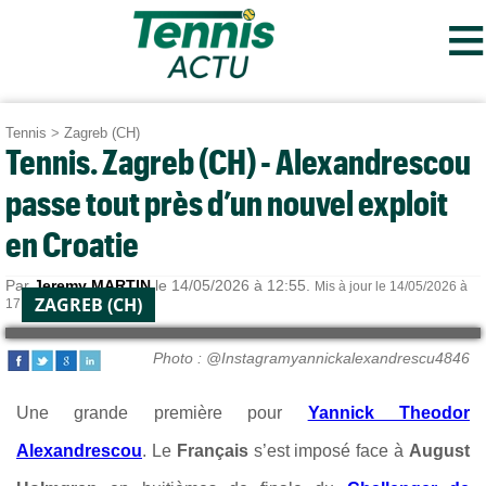
≡
Tennis
>
Zagreb (CH)
Tennis. Zagreb (CH) - Alexandrescou
passe tout près d’un nouvel exploit
en Croatie
Par
Jeremy MARTIN
le 14/05/2026 à 12:55.
Mis à jour le 14/05/2026 à
ZAGREB (CH)
17:58.
Photo : @Instagramyannickalexandrescu4846
Une grande première pour
Yannick Theodor
Alexandrescou
. Le
Français
s’est imposé face à
August