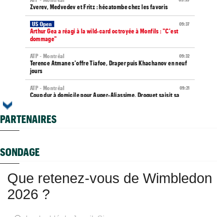
Zverev, Medvedev et Fritz : hécatombe chez les favoris
US Open
09:37
Arthur Gea a réagi à la wild-card octroyée à Monfils : "C'est
dommage"
ATP - Montréal
09:32
Terence Atmane s'offre Tiafoe, Draper puis Khachanov en neuf
jours
ATP - Montréal
09:21
Coup dur à domicile pour Auger-Aliassime, Droguet saisit sa
chance
PARTENAIRES
Jeunes
09:15
Les Bleus U16 ont décroché une deuxième médaille européenne
en 2026
SONDAGE
Média
09:00
Toutes vos vidéos à retrouver sur Tennis Actu TV...
Que retenez-vous de Wimbledon
WTA - Toronto
08:45
Iga Swiatek change son jeu : "Je fais trop de choses trop vite..."
2026 ?
ATP / WTA
08:36
Tous les résultats de ce mercredi 5 août 2026 et de la nuit