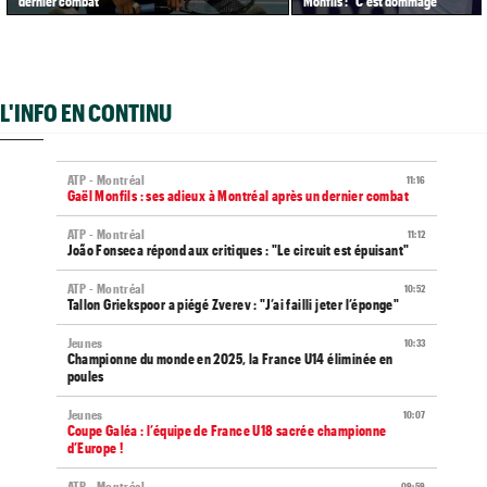
dernier combat
Monfils : "C'est dommage"
L'INFO EN CONTINU
ATP - Montréal
11:16
Gaël Monfils : ses adieux à Montréal après un dernier combat
ATP - Montréal
11:12
João Fonseca répond aux critiques : "Le circuit est épuisant"
ATP - Montréal
10:52
Tallon Griekspoor a piégé Zverev : "J’ai failli jeter l’éponge"
Jeunes
10:33
Championne du monde en 2025, la France U14 éliminée en
poules
Jeunes
10:07
Coupe Galéa : l’équipe de France U18 sacrée championne
d’Europe !
ATP - Montréal
09:59