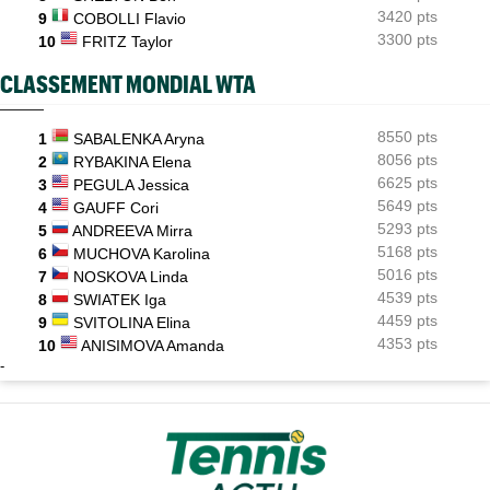
3420 pts
9
COBOLLI Flavio
3300 pts
10
FRITZ Taylor
CLASSEMENT MONDIAL WTA
8550 pts
1
SABALENKA Aryna
8056 pts
2
RYBAKINA Elena
6625 pts
3
PEGULA Jessica
5649 pts
4
GAUFF Cori
5293 pts
5
ANDREEVA Mirra
5168 pts
6
MUCHOVA Karolina
5016 pts
7
NOSKOVA Linda
4539 pts
8
SWIATEK Iga
4459 pts
9
SVITOLINA Elina
4353 pts
10
ANISIMOVA Amanda
-