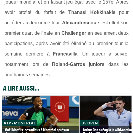
joueur mondial et en faisant jeu égal avec le 157e. Après
avoir profité du forfait de
Thanasi Kokkinakis
pour
accéder au deuxième tour,
Alexandrescou
s’est offert son
premier quart de finale en
Challenger
en seulement deux
participations, après avoir été éliminé au premier tour la
semaine dernière à
Francavilla
. Un joueur à suivre,
notamment lors de
Roland-Garros juniors
dans les
prochaines semaines.
A LIRE AUSSI...
ATP - MONTRÉAL
US OPEN
Gaël Monfils : ses adieux à Montréal après un
Arthur Gea a réagi à la wild-card o