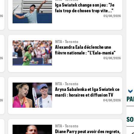
Iga Swiatek change son jeu : "Je
fais trop de choses trop vite..."
26
05/08/2026
WTA - Toronto
Alexandra Eala déclenche une
fièvre nationale : "L'Eala-mania"
26
05/08/2026
WTA - Toronto
Aryna Sabalenka et Iga Swiatek ce
mardi : horaires et diffusion TV
PA
26
04/08/2026
SO
WTA - Toronto
Diane Parry peut avoir des regrets,