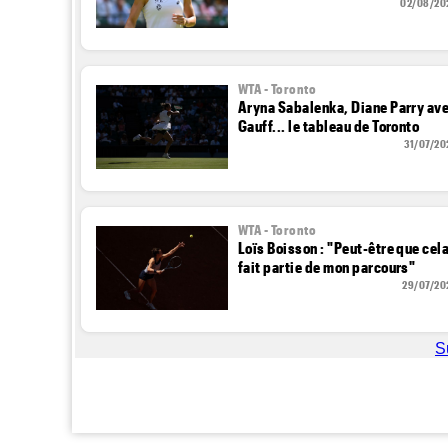
02/08/20
WTA - Toronto
Aryna Sabalenka, Diane Parry av
Gauff... le tableau de Toronto
31/07/20
WTA - Toronto
Loïs Boisson : "Peut-être que cel
fait partie de mon parcours"
29/07/20
S