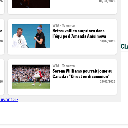
26
01/08/2026
WTA - Toronto
ec
Retrouvailles surprises dans
l'équipe d’Amanda Anisimova
26
31/07/2026
CL
WTA - Toronto
a
Serena Williams pourrait jouer au
Canada : "On est en discussion"
26
21/07/2026
uivant >>
-