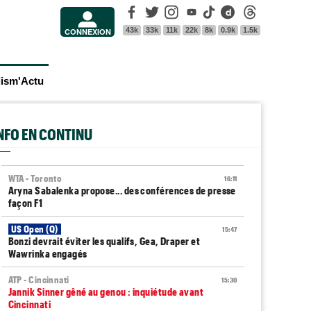
Facebook
Twitter
Instagram
Youtube
Tik Tok
Dailymotion
Threads
43k
33k
11k
22k
8k
0.9k
1.5k
CONNEXION
lism'Actu
INFO EN CONTINU
WTA - Toronto
16:11
Aryna Sabalenka propose... des conférences de presse
façon F1
US Open (Q)
15:47
Bonzi devrait éviter les qualifs, Gea, Draper et
Wawrinka engagés
ATP - Cincinnati
15:30
Jannik Sinner gêné au genou : inquiétude avant
Cincinnati