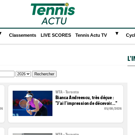
►
►
Classements
LIVE SCORES
Tennis Actu TV
Cyc
L'
WTA - Toronto
Bianca Andreescu, très déçue :
"J’ai l’impression de décevoir..."
26
05/08/2026
WTA - Toronto