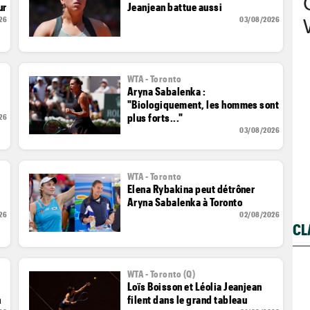
ur
Jeanjean battue aussi
26
03/08/2026
WTA - Toronto
Aryna Sabalenka :
"Biologiquement, les hommes sont
plus forts..."
26
03/08/2026
WTA - Toronto
Elena Rybakina peut détrôner
Aryna Sabalenka à Toronto
26
02/08/2026
CL
WTA - Toronto (Q)
Loïs Boisson et Léolia Jeanjean
n
filent dans le grand tableau