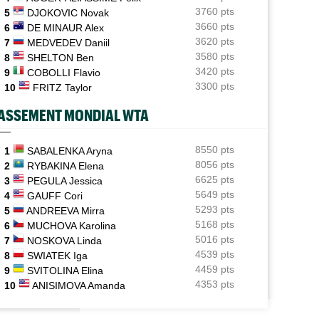
Toutes vos vidéos à retrouver sur Tennis Actu TV...
3760 pts
5
DJOKOVIC Novak
3660 pts
6
DE MINAUR Alex
US Open
11:44
3620 pts
7
MEDVEDEV Daniil
Le calendrier ATP et WTA jusqu'à l'US Open 2026
3580 pts
8
SHELTON Ben
Tennis Actu
3420 pts
11:30
9
COBOLLI Flavio
Abonnement 9,99€ et pour 1 an, Tennis Actu sans pub
3300 pts
10
FRITZ Taylor
et sans pop up !
ASSEMENT MONDIAL WTA
Jeunes
11:20
Coupe Galéa : l’équipe de France U18 sacrée
championne d’Europe !
8550 pts
1
SABALENKA Aryna
8056 pts
2
RYBAKINA Elena
ATP - Montréal
11:12
6625 pts
3
PEGULA Jessica
João Fonseca répond aux critiques : "Le circuit est
5649 pts
4
GAUFF Cori
épuisant"
5293 pts
5
ANDREEVA Mirra
5168 pts
6
MUCHOVA Karolina
5016 pts
7
NOSKOVA Linda
4539 pts
8
SWIATEK Iga
4459 pts
9
SVITOLINA Elina
4353 pts
10
ANISIMOVA Amanda