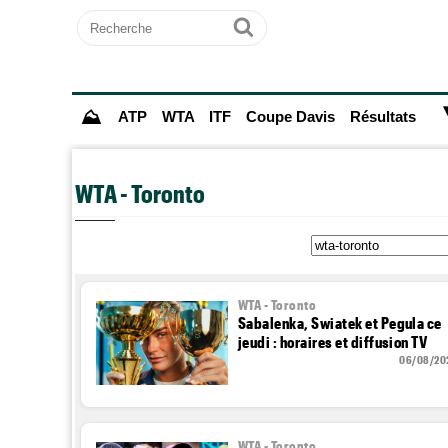
Recherche
Ok
⛰
ATP
WTA
ITF
Coupe Davis
Résultats
WTA - Toronto
WTA - Toronto
Sabalenka, Swiatek et Pegula ce
jeudi : horaires et diffusion TV
06/08/20
WTA - Toronto