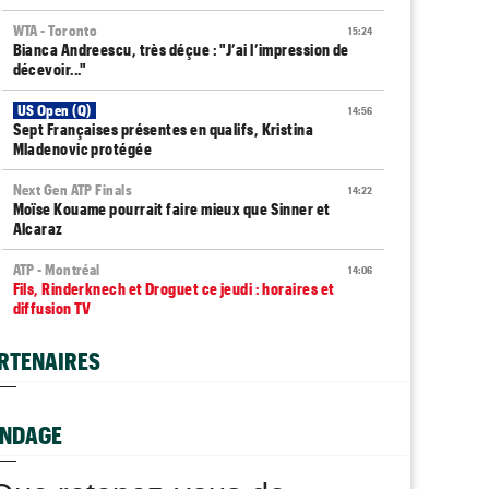
WTA - Toronto
15:24
Bianca Andreescu, très déçue : "J’ai l’impression de
décevoir..."
US Open (Q)
14:56
Sept Françaises présentes en qualifs, Kristina
Mladenovic protégée
Next Gen ATP Finals
14:22
Moïse Kouame pourrait faire mieux que Sinner et
Alcaraz
ATP - Montréal
14:06
Fils, Rinderknech et Droguet ce jeudi : horaires et
diffusion TV
BJK Cup
13:59
RTENAIRES
Zheng, Rybakina, Noskova... : qui jouera les BJK Cup
Finals ?
Carnet Rose
NDAGE
13:54
Caroline Garcia est devenue maman d’un petit Pablo
Jeunes
13:44