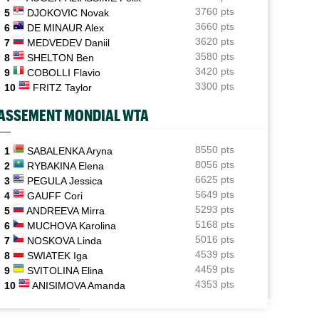
3760 pts
5
DJOKOVIC Novak
ATP / WTA
06/08
3660 pts
6
DE MINAUR Alex
Tous les programmes et les résultats de ce jeudi 6 août
3620 pts
7
MEDVEDEV Daniil
2026
3580 pts
8
SHELTON Ben
INTERVIEW
3420 pts
06/08
9
COBOLLI Flavio
Luca Van Assche : "Je peux être performant tout au
3300 pts
10
FRITZ Taylor
long de l’année"
ASSEMENT MONDIAL WTA
INTERVIEW
06/08
Quentin Halys : "Je n’ai pas eu de coup de téléphone de
sponsors"
8550 pts
1
SABALENKA Aryna
8056 pts
2
RYBAKINA Elena
WTA - Toronto
06/08
6625 pts
3
PEGULA Jessica
Aryna Sabalenka propose... des conférences de presse
5649 pts
4
GAUFF Cori
façon F1
5293 pts
5
ANDREEVA Mirra
5168 pts
6
MUCHOVA Karolina
5016 pts
7
NOSKOVA Linda
4539 pts
8
SWIATEK Iga
4459 pts
9
SVITOLINA Elina
4353 pts
10
ANISIMOVA Amanda