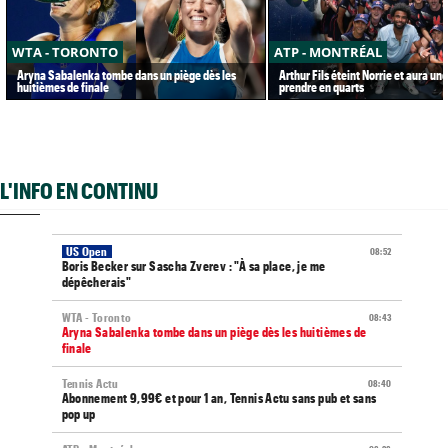
WTA - TORONTO
ATP - MONTRÉAL
Aryna Sabalenka tombe dans un piège dès les
Arthur Fils éteint Norrie et aura un
huitièmes de finale
prendre en quarts
L'INFO EN CONTINU
US Open
08:52
Boris Becker sur Sascha Zverev : "À sa place, je me
dépêcherais"
WTA - Toronto
08:43
Aryna Sabalenka tombe dans un piège dès les huitièmes de
finale
Tennis Actu
08:40
Abonnement 9,99€ et pour 1 an, Tennis Actu sans pub et sans
pop up