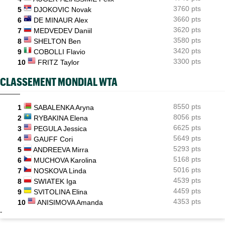
3760 pts
5
DJOKOVIC Novak
3660 pts
6
DE MINAUR Alex
3620 pts
7
MEDVEDEV Daniil
3580 pts
8
SHELTON Ben
3420 pts
9
COBOLLI Flavio
3300 pts
10
FRITZ Taylor
CLASSEMENT MONDIAL WTA
8550 pts
1
SABALENKA Aryna
8056 pts
2
RYBAKINA Elena
6625 pts
3
PEGULA Jessica
5649 pts
4
GAUFF Cori
5293 pts
5
ANDREEVA Mirra
5168 pts
6
MUCHOVA Karolina
5016 pts
7
NOSKOVA Linda
4539 pts
8
SWIATEK Iga
4459 pts
9
SVITOLINA Elina
4353 pts
10
ANISIMOVA Amanda
-