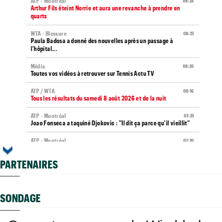
ATP - Montréal
08:28
Arthur Fils éteint Norrie et aura une revanche à prendre en
quarts
WTA - Blessure
08:25
Paula Badosa a donné des nouvelles après un passage à
l’hôpital...
Média
08:20
Toutes vos vidéos à retrouver sur Tennis Actu TV
ATP / WTA
08:16
Tous les résultats du samedi 8 août 2026 et de la nuit
ATP - Montréal
07:35
Joao Fonseca a taquiné Djokovic : "Il dit ça parce qu'il vieillit"
ATP - Montréal
07:20
Gaël Monfils répond à ses détracteurs : "Le message est reçu"
PARTENAIRES
ATP - Montréal
07:10
Alexander Zverev s'est raté : "Le pire match de ma saison"
ATP - Blessure
08/08
SONDAGE
Frances Tiafoe opéré de la main droite après son abandon
Carnet Rose
08/08
Caroline Garcia est devenue la maman d’un petit Pablo...