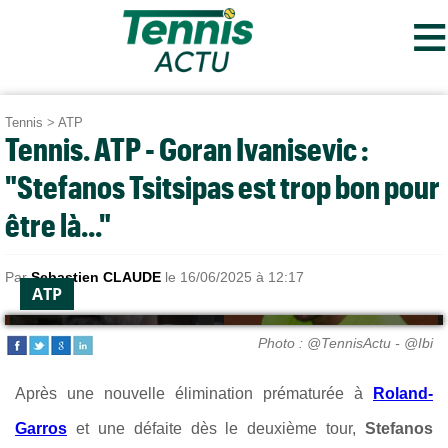
≡
Tennis
>
ATP
Tennis. ATP - Goran Ivanisevic :
"Stefanos Tsitsipas est trop bon pour
être là..."
Par
Sebastien CLAUDE
le 16/06/2025 à 12:17
ATP
Photo : @TennisActu - @Ibi
Après une nouvelle élimination prématurée à
Roland-
Garros
et une défaite dès le deuxième tour,
Stefanos