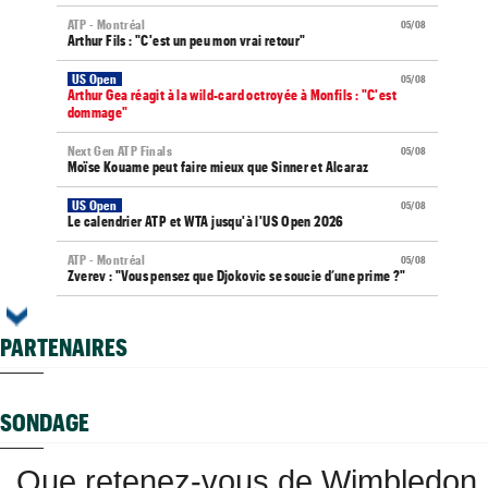
ATP - Montréal
05/08
Arthur Fils : "C'est un peu mon vrai retour"
US Open
05/08
Arthur Gea réagit à la wild-card octroyée à Monfils : "C'est
dommage"
Next Gen ATP Finals
05/08
Moïse Kouame peut faire mieux que Sinner et Alcaraz
US Open
05/08
Le calendrier ATP et WTA jusqu'à l'US Open 2026
ATP - Montréal
05/08
Zverev : "Vous pensez que Djokovic se soucie d’une prime ?"
WTA - Toronto
05/08
Elena Rybakina peut détrôner Aryna Sabalenka à Toronto
PARTENAIRES
US Open
05/08
Gaël Monfils et Léolia Jeanjean wild-cards FFT, Gea en qualifs
SONDAGE
Vancouver (CH)
05/08
Après un an out, J.J. Wolf en pole pour la wild-card de l'US Open
Que retenez-vous de Wimbledon
Jeunes
05/08