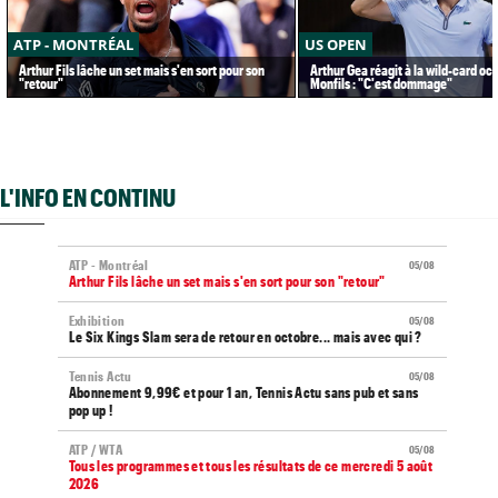
ATP - MONTRÉAL
US OPEN
Arthur Fils lâche un set mais s'en sort pour son
Arthur Gea réagit à la wild-card oc
"retour"
Monfils : "C'est dommage"
L'INFO EN CONTINU
ATP - Montréal
05/08
Arthur Fils lâche un set mais s'en sort pour son "retour"
Exhibition
05/08
Le Six Kings Slam sera de retour en octobre... mais avec qui ?
Tennis Actu
05/08
Abonnement 9,99€ et pour 1 an, Tennis Actu sans pub et sans
pop up !
ATP / WTA
05/08
Tous les programmes et tous les résultats de ce mercredi 5 août
2026