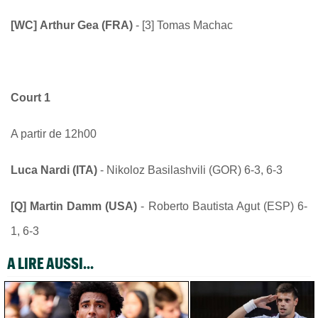
[WC]
Arthur Gea (FRA)
- [3]
Tomas Machac
Court 1
A partir de 12h00
Luca Nardi (ITA)
-
Nikoloz Basilashvili (GOR) 6-3, 6-3
[Q]
Martin Damm (USA)
-
Roberto Bautista Agut (ESP) 6-
1, 6-3
A LIRE AUSSI...