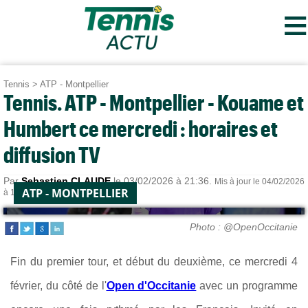
≡
Tennis
>
ATP - Montpellier
Tennis. ATP - Montpellier - Kouame et
Humbert ce mercredi : horaires et
diffusion TV
Par
Sebastien CLAUDE
le 03/02/2026 à 21:36.
Mis à jour le 04/02/2026
ATP - MONTPELLIER
à 14:26.
Photo : @OpenOccitanie
Fin du premier tour, et début du deuxième, ce mercredi 4
février, du côté de l'
Open d'Occitanie
avec un programme