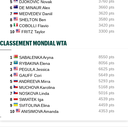
3760 pts
5
DJOKOVIC Novak
3660 pts
6
DE MINAUR Alex
3620 pts
7
MEDVEDEV Daniil
3580 pts
8
SHELTON Ben
3420 pts
9
COBOLLI Flavio
3300 pts
10
FRITZ Taylor
CLASSEMENT MONDIAL WTA
8550 pts
1
SABALENKA Aryna
8056 pts
2
RYBAKINA Elena
6625 pts
3
PEGULA Jessica
5649 pts
4
GAUFF Cori
5293 pts
5
ANDREEVA Mirra
5168 pts
6
MUCHOVA Karolina
5016 pts
7
NOSKOVA Linda
4539 pts
8
SWIATEK Iga
4459 pts
9
SVITOLINA Elina
4353 pts
10
ANISIMOVA Amanda
-