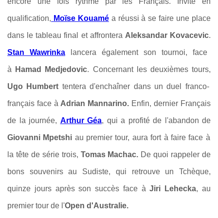
encore une fois rythmé par les Français. Invité en
qualification,
Moïse Kouamé
a réussi à se faire une place
dans le tableau final et affrontera
Aleksandar Kovacevic
.
Stan Wawrinka
lancera également son tournoi, face
à
Hamad Medjedovic
. Concernant les deuxièmes tours,
Ugo Humbert
tentera d'enchaîner dans un duel franco-
français face à
Adrian Mannarino.
Enfin, dernier Français
de la journée,
Arthur Géa
, qui a profité de l'abandon de
Giovanni Mpetshi
au premier tour, aura fort à faire face à
la tête de série trois,
Tomas Machac.
De quoi rappeler de
bons souvenirs au Sudiste, qui retrouve un Tchèque,
quinze jours après son succès face à
Jiri Lehecka
, au
premier tour de l'
Open d'Australie.