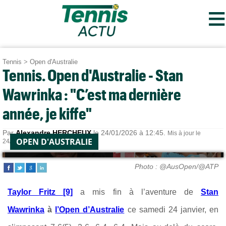
≡
Tennis
>
Open d'Australie
Tennis. Open d'Australie - Stan
Wawrinka : "C’est ma dernière
année, je kiffe"
Par
Alexandre HERCHEUX
le 24/01/2026 à 12:45.
Mis à jour le
OPEN D'AUSTRALIE
24/01/2026 à 18:34.
Photo : @AusOpen/@ATP
Taylor Fritz [9]
a mis fin à l’aventure de
Stan
Wawrinka
à
l’Open d’Australie
ce samedi 24 janvier, en