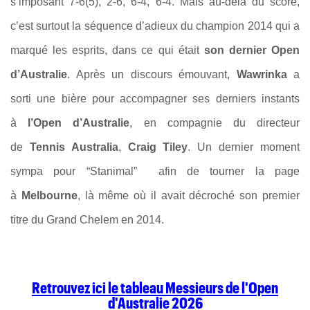
s’imposant 7-6(5), 2-6, 6-4, 6-4. Mais au-delà du score,
c’est surtout la séquence d’adieux du champion 2014 qui a
marqué les esprits, dans ce qui était
son dernier Open
d’Australie
. Après un discours émouvant,
Wawrinka
a
sorti une bière pour accompagner ses derniers instants
à
l’Open d’Australie
, en compagnie du directeur
de
Tennis Australia
,
Craig Tiley
. Un dernier moment
sympa pour “Stanimal” afin de tourner la page
à
Melbourne
, là même où il avait décroché son premier
titre du Grand Chelem en 2014.
Retrouvez ici le tableau Messieurs de l'Open
d'Australie 2026