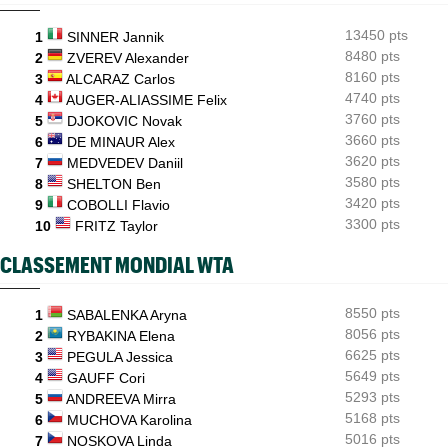
WTA - Toronto
17:06
13450 pts
1
SINNER Jannik
Jelena Ostapenko dénonce les messages d'insultes et de
menaces
8480 pts
2
ZVEREV Alexander
8160 pts
3
ALCARAZ Carlos
4740 pts
4
AUGER-ALIASSIME Felix
3760 pts
5
DJOKOVIC Novak
3660 pts
6
DE MINAUR Alex
3620 pts
7
MEDVEDEV Daniil
3580 pts
8
SHELTON Ben
3420 pts
9
COBOLLI Flavio
3300 pts
10
FRITZ Taylor
CLASSEMENT MONDIAL WTA
8550 pts
1
SABALENKA Aryna
8056 pts
2
RYBAKINA Elena
6625 pts
3
PEGULA Jessica
5649 pts
4
GAUFF Cori
5293 pts
5
ANDREEVA Mirra
5168 pts
6
MUCHOVA Karolina
5016 pts
7
NOSKOVA Linda