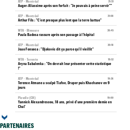
ATP - Montréal
21:33
Auger-Aliassime après son forfait : "Je pouvais à peine servir""
ATP - Montréal
21:08
Arthur Fils : "C’est presque plus lent que la terre battue"
WTA - Blessure
20:45
Paula Badosa rassure après son passage à l’hôpital
ATP - Montréal
20:18
Joao Fonseca : "Djokovic dit ça parce qu'il vieillit"
WTA - Toronto
19:52
Aryna Sabalenka : "On devrait leur présenter cette statistique
!"
ATP - Montréal
19:26
Terence Atmane a scalpé Tiafoe, Draper puis Khachanov en 9
jours
Plovdiv (CH)
19:00
Yannick Alexandrescou, 18 ans, privé d'une première demie en
Chal'
ATP / WTA
18:56
Tous les programmes et résultats du vendredi 7 août 2026
PARTENAIRES