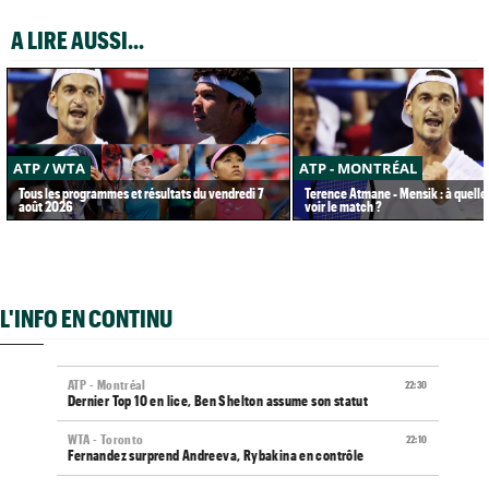
A LIRE AUSSI...
ATP / WTA
ATP - MONTRÉAL
Tous les programmes et résultats du vendredi 7
Terence Atmane - Mensik : à quelle
août 2026
voir le match ?
L'INFO EN CONTINU
ATP - Montréal
22:30
Dernier Top 10 en lice, Ben Shelton assume son statut
WTA - Toronto
22:10
Fernandez surprend Andreeva, Rybakina en contrôle