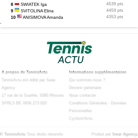
4539 pts
8
SWIATEK Iga
4459 pts
9
SVITOLINA Elina
4353 pts
10
ANISIMOVA Amanda
-
A propos de TennisActu
Informations supplémentaires
TennisActu est édité par Swar-
Qui sommes-nous ?
Agency
Devenir partenaire
17 rue de la Suarlée, 5080 Rhisnes
Nous contacter
SPRLS BE 0836.273.820
Conditions Générales
-
Données
Personnelles
Cyclism'Actu
© TennisActu
Tous droits réservés
Produit par
Swar Agency
.