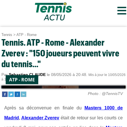
≡
Tennis
>
ATP - Rome
Tennis. ATP - Rome - Alexander
Zverev : "150 joueurs peuvent vivre
du tennis..."
Par
Sebastien CLAUDE
le 08/05/2026 à 20:48.
Mis à jour le 10/05/2026
ATP - ROME
à 14:27.
Photo : @TennisTV
Après sa déconvenue en finale du
Masters 1000 de
Madrid
,
Alexander Zverev
était de retour sur les courts ce