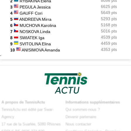
8056 pts
2
RYBAKINA Elena
6625 pts
3
PEGULA Jessica
5649 pts
4
GAUFF Cori
5293 pts
5
ANDREEVA Mirra
5168 pts
6
MUCHOVA Karolina
5016 pts
7
NOSKOVA Linda
4539 pts
8
SWIATEK Iga
4459 pts
9
SVITOLINA Elina
4353 pts
10
ANISIMOVA Amanda
-
A propos de TennisActu
Informations supplémentaires
TennisActu est édité par Swar-
Qui sommes-nous ?
Agency
Devenir partenaire
17 rue de la Suarlée, 5080 Rhisnes
Nous contacter