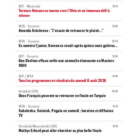
ATP - Montréal
13:14
Terence Atmane se tourne vers l'Ohio et un immense défi à
relever
WTA - Toronto
13:10
Amanda Anisimova : "J'essaie de retrouver le plaisir..."
WTA - Toronto
12:43
Ex numéro 1 junior, Korneeva renaît après quinze mois galères...
ATP - Toronto
12:18
Ben Shelton efface enfin une anomalie étonnante en Masters
1000
ATP / WTA
11:59
Tous les programmes et résultats du samedi 8 août 2026
Istanbul (CH)
11:48
Deux Français peuvent se retrouver en finale en Turquie
WTA - Toronto
11:33
Sabalenka, Swiatek, Pegula ce samedi : horaires et diffusion
TV
Grodzisk Mazowiecki (CH)
11:19
Mathys Erhard peut aller chercher sa plus belle finale