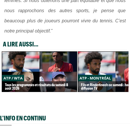
femmes. Si nous obtenons une part équitable et que nous
nous rapprochons des autres sports, je pense que
beaucoup plus de joueurs pourront vivre du tennis. C'est
notre principal objectif."
A LIRE AUSSI...
ATP / WTA
ATP - MONTRÉAL
Tous les programmes et résultats du samedi 8
Fils et Rinderknech ce samedi : hor
août 2026
diffusion TV
L'INFO EN CONTINU