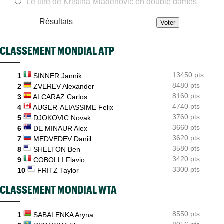
La proposition de Novak Djokovic : "Jouer jusqu’à quatre jeux"
Le titre de Kristina Mladenovic en double dames
WTA - Toronto
08:57
Résultats
Sept victoires de rang et un dinosaure bleu : l'Eala-mania
continue
CLASSEMENT MONDIAL ATP
Tennis Actu
08:35
Abonnement 9,99€ et pour 1 an, Tennis Actu sans pub et sans
pop up
13450 pts
1
SINNER Jannik
ATP - Cincinnati
8480 pts
08:24
2
ZVEREV Alexander
Carlos Alcaraz forfait, l'Espagnol sera-t-il à l'US Open ?
8160 pts
3
ALCARAZ Carlos
4740 pts
4
AUGER-ALIASSIME Felix
ATP / WTA
08:21
Tous les résultats du vendredi 7 août 2026 et de la nuit
3760 pts
5
DJOKOVIC Novak
3660 pts
6
DE MINAUR Alex
3620 pts
7
MEDVEDEV Daniil
3580 pts
8
SHELTON Ben
3420 pts
9
COBOLLI Flavio
3300 pts
10
FRITZ Taylor
CLASSEMENT MONDIAL WTA
8550 pts
1
SABALENKA Aryna