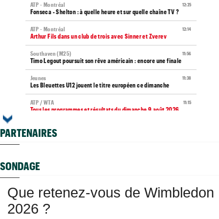
ATP - Montréal
12:25
Fonseca - Shelton : à quelle heure et sur quelle chaîne TV ?
ATP - Montréal
12:14
Arthur Fils dans un club de trois avec Sinner et Zverev
Southaven (M25)
11:56
Timo Legout poursuit son rêve américain : encore une finale
Jeunes
11:38
Les Bleuettes U12 jouent le titre européen ce dimanche
ATP / WTA
11:15
Tous les programmes et résultats du dimanche 9 août 2026
Média
09:44
PARTENAIRES
Toutes vos vidéos à retrouver sur Tennis Actu TV
WTA
09:35
Haddad Maia en pause jusqu'en 2027, João Fonseca prend sa
SONDAGE
défense
WTA - Toronto
08:59
Que retenez-vous de Wimbledon
Arthur Rinderknech tombe après un gros combat et une
interruption
2026 ?
WTA - Toronto
08:43