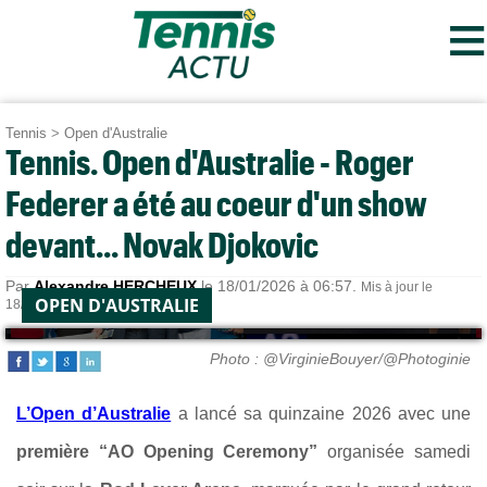
≡
Tennis
>
Open d'Australie
Tennis. Open d'Australie - Roger
Federer a été au coeur d'un show
devant... Novak Djokovic
Par
Alexandre HERCHEUX
le 18/01/2026 à 06:57.
Mis à jour le
OPEN D'AUSTRALIE
18/01/2026 à 17:20.
Photo : @VirginieBouyer/@Photoginie
L’Open d’Australie
a lancé sa quinzaine 2026 avec une
première “AO Opening Ceremony”
organisée samedi