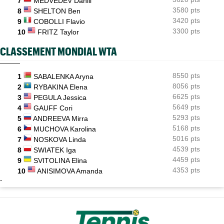
7
MEDVEDEV Daniil
3580 pts
8
SHELTON Ben
3420 pts
9
COBOLLI Flavio
3300 pts
10
FRITZ Taylor
CLASSEMENT MONDIAL WTA
8550 pts
1
SABALENKA Aryna
8056 pts
2
RYBAKINA Elena
6625 pts
3
PEGULA Jessica
5649 pts
4
GAUFF Cori
5293 pts
5
ANDREEVA Mirra
5168 pts
6
MUCHOVA Karolina
5016 pts
7
NOSKOVA Linda
4539 pts
8
SWIATEK Iga
4459 pts
9
SVITOLINA Elina
4353 pts
10
ANISIMOVA Amanda
-