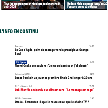
Tous les programmes et résultats du dimanche 9
Haddad Maia en pause jusqu'en 20
août 2026
Fonseca prend sa défense
L'INFO EN CONTINU
Jeunes
14:07
Le Cap d'Agde, point de passage vers le prestigieux Orange
Bowl
US Open
13:45
Naomi Osaka se souvient : "Je me suis assise et j'ai pleuré"
Istanbul (CH)
13:25
Lucas Poullain va jouer sa première finale Challenger à 30 ans
ATP - Montréal
13:06
Gaël Monfils a répondu aux détracteurs : "Le message est reçu"
WTA - Toronto
12:42
Osaka - Fernandez : à quelle heure et sur quelle chaîne TV ?