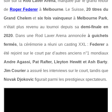
soir sur la
Rod Laver Arena
, marquée par le grand retour
de
Roger Federer
à
Melbourne
. Le Suisse,
20 titres du
Grand Chelem
et
six fois vainqueur
à
Melbourne Park
,
n’était plus revenu au tournoi depuis sa
demi-finale en
2020
. Dans une Rod Laver Arena annoncée
à guichets
fermés
, la cérémonie a réuni un casting XXL :
Federer
a
été rejoint sur le court par d’autres anciens n°1 mondiaux
Andre Agassi, Pat Rafter, Lleyton Hewitt et Ash Barty
.
Jim Courier
a assuré les interviews sur le court, tandis que
Novak Djokovic
figurait parmi les prestigieux spectateurs.