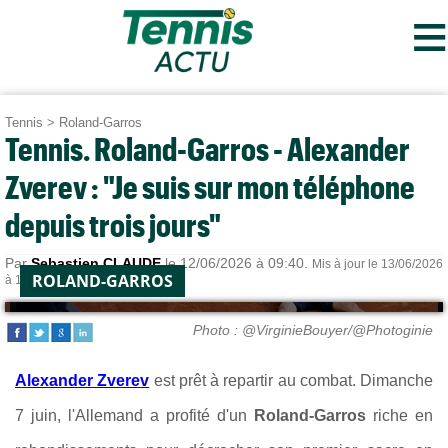
≡
Tennis
>
Roland-Garros
Tennis. Roland-Garros - Alexander
Zverev : "Je suis sur mon téléphone
depuis trois jours"
Par
Sebastien CLAUDE
le 12/06/2026 à 09:40.
Mis à jour le 13/06/2026
ROLAND-GARROS
à 10:40.
Photo : @VirginieBouyer/@Photoginie
Alexander Zverev
est prêt à repartir au combat. Dimanche
7 juin, l'Allemand a profité d'un
Roland-Garros
riche en