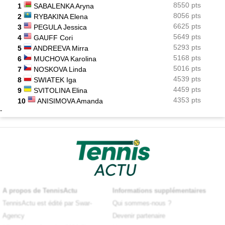
8550 pts
1
SABALENKA Aryna
8056 pts
2
RYBAKINA Elena
6625 pts
3
PEGULA Jessica
5649 pts
4
GAUFF Cori
5293 pts
5
ANDREEVA Mirra
5168 pts
6
MUCHOVA Karolina
5016 pts
7
NOSKOVA Linda
4539 pts
8
SWIATEK Iga
4459 pts
9
SVITOLINA Elina
4353 pts
10
ANISIMOVA Amanda
-
A propos de TennisActu
Informations supplémentaires
TennisActu est édité par Swar-
Qui sommes-nous ?
Agency
Devenir partenaire