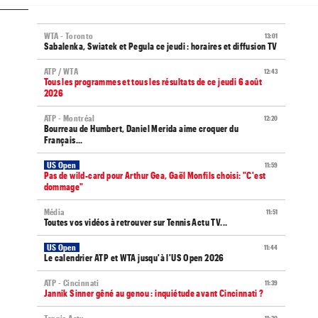
WTA - Toronto
13:01
Sabalenka, Swiatek et Pegula ce jeudi : horaires et diffusion TV
ATP / WTA
12:43
Tous les programmes et tous les résultats de ce jeudi 6 août
2026
ATP - Montréal
12:20
Bourreau de Humbert, Daniel Merida aime croquer du
Français...
US Open
11:59
Pas de wild-card pour Arthur Gea, Gaël Monfils choisi: "C'est
dommage"
Média
11:51
Toutes vos vidéos à retrouver sur Tennis Actu TV...
US Open
11:44
Le calendrier ATP et WTA jusqu'à l'US Open 2026
ATP - Cincinnati
11:39
Jannik Sinner gêné au genou : inquiétude avant Cincinnati ?