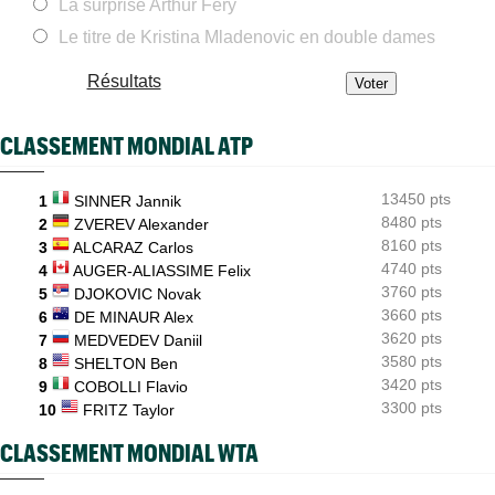
ATP / WTA
08:36
La surprise Arthur Fery
Tous les résultats de ce mercredi 5 août 2026 et de la nuit
Le titre de Kristina Mladenovic en double dames
ATP - Blessure
08:14
Les galères continuent pour Sebastian Korda, opéré du dos...
Résultats
ATP - Montréal
07:28
Shapovalov : "N'importe qui peut battre n'importe qui sauf..."
CLASSEMENT MONDIAL ATP
ATP - Montréal
07:05
Auger-Aliassime : "Les forfaits ? L’une des propositions..."
13450 pts
1
SINNER Jannik
8480 pts
ATP - Montréal
2
ZVEREV Alexander
05/08
Arthur Fils lâche un set mais s'en sort pour son "retour"
8160 pts
3
ALCARAZ Carlos
4740 pts
4
AUGER-ALIASSIME Felix
3760 pts
5
DJOKOVIC Novak
3660 pts
6
DE MINAUR Alex
3620 pts
7
MEDVEDEV Daniil
3580 pts
8
SHELTON Ben
3420 pts
9
COBOLLI Flavio
3300 pts
10
FRITZ Taylor
CLASSEMENT MONDIAL WTA