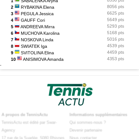
1
SABALENKA Aryna
8056 pts
2
RYBAKINA Elena
6625 pts
3
PEGULA Jessica
5649 pts
4
GAUFF Cori
5293 pts
5
ANDREEVA Mirra
5168 pts
6
MUCHOVA Karolina
5016 pts
7
NOSKOVA Linda
4539 pts
8
SWIATEK Iga
4459 pts
9
SVITOLINA Elina
4353 pts
10
ANISIMOVA Amanda
-
A propos de TennisActu
Informations supplémentaires
TennisActu est édité par Swar-
Qui sommes-nous ?
Agency
Devenir partenaire
17 rue de la Suarlée, 5080 Rhisnes
Nous contacter