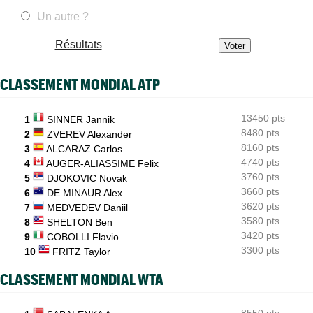
Un autre ?
ATP - Montréal
07:00
Arthur Fils dans un club de trois avec Sinner et Zverev
Résultats
WTA - Toronto
09/08
Rybakina réalise une remontada mais s'en sort
CLASSEMENT MONDIAL ATP
ATP - Montréal
09/08
Mérida dans la semaine de sa vie : l'Espagnol est en quarts
13450 pts
1
SINNER Jannik
8480 pts
2
ZVEREV Alexander
8160 pts
3
ALCARAZ Carlos
4740 pts
4
AUGER-ALIASSIME Felix
3760 pts
5
DJOKOVIC Novak
3660 pts
6
DE MINAUR Alex
3620 pts
7
MEDVEDEV Daniil
3580 pts
8
SHELTON Ben
3420 pts
9
COBOLLI Flavio
3300 pts
10
FRITZ Taylor
CLASSEMENT MONDIAL WTA
8550 pts