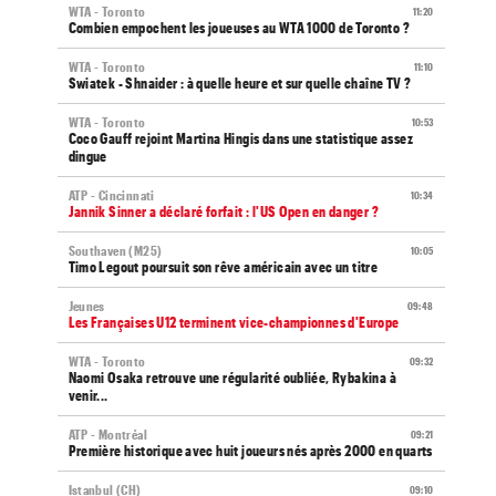
WTA - Toronto
11:20
Combien empochent les joueuses au WTA 1000 de Toronto ?
WTA - Toronto
11:10
Swiatek - Shnaider : à quelle heure et sur quelle chaîne TV ?
WTA - Toronto
10:53
Coco Gauff rejoint Martina Hingis dans une statistique assez
dingue
ATP - Cincinnati
10:34
Jannik Sinner a déclaré forfait : l'US Open en danger ?
Southaven (M25)
10:05
Timo Legout poursuit son rêve américain avec un titre
Jeunes
09:48
Les Françaises U12 terminent vice-championnes d'Europe
WTA - Toronto
09:32
Naomi Osaka retrouve une régularité oubliée, Rybakina à
venir...
ATP - Montréal
09:21
Première historique avec huit joueurs nés après 2000 en quarts
Istanbul (CH)
09:10