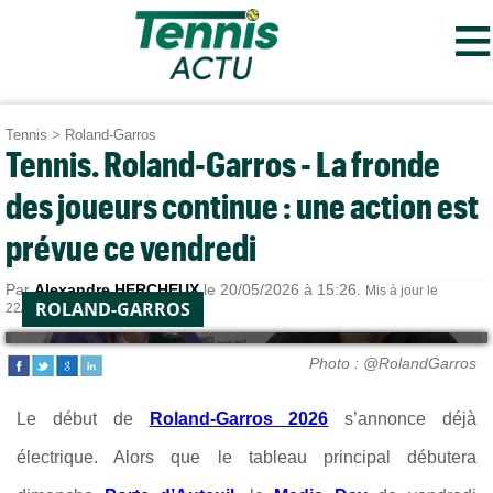
≡
Tennis
>
Roland-Garros
Tennis. Roland-Garros - La fronde
des joueurs continue : une action est
prévue ce vendredi
Par
Alexandre HERCHEUX
le 20/05/2026 à 15:26.
Mis à jour le
ROLAND-GARROS
22/05/2026 à 08:06.
Photo : @RolandGarros
Le début de
Roland-Garros 2026
s’annonce déjà
électrique. Alors que le tableau principal débutera