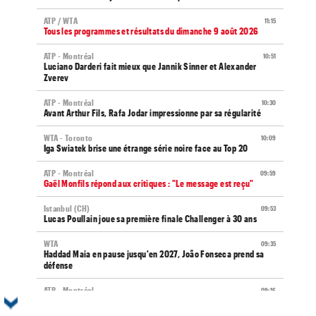
ATP / WTA
11:15
Tous les programmes et résultats du dimanche 9 août 2026
ATP - Montréal
10:51
Luciano Darderi fait mieux que Jannik Sinner et Alexander
Zverev
ATP - Montréal
10:30
Avant Arthur Fils, Rafa Jodar impressionne par sa régularité
WTA - Toronto
10:09
Iga Swiatek brise une étrange série noire face au Top 20
ATP - Montréal
09:59
Gaël Monfils répond aux critiques : "Le message est reçu"
Istanbul (CH)
09:53
Lucas Poullain joue sa première finale Challenger à 30 ans
WTA
09:35
Haddad Maia en pause jusqu'en 2027, João Fonseca prend sa
défense
ATP - Montréal
09:16
Arthur Fils s'invite dans un club de trois avec Sinner et Zverev