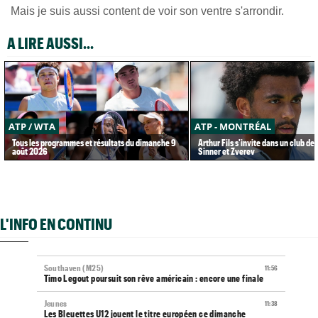
Mais je suis aussi content de voir son ventre s'arrondir.
A LIRE AUSSI...
ATP / WTA
ATP - MONTRÉAL
Tous les programmes et résultats du dimanche 9
Arthur Fils s'invite dans un club de 
août 2026
Sinner et Zverev
L'INFO EN CONTINU
Southaven (M25)
11:56
Timo Legout poursuit son rêve américain : encore une finale
Jeunes
11:38
Les Bleuettes U12 jouent le titre européen ce dimanche