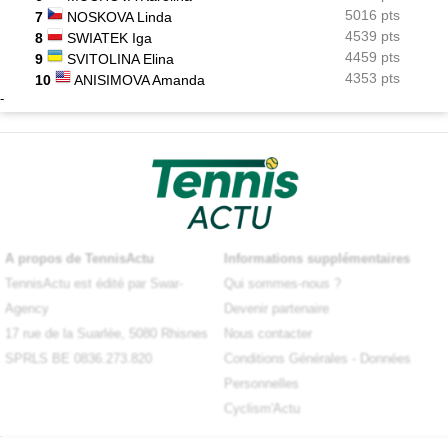
5016 pts
7
NOSKOVA Linda
4539 pts
8
SWIATEK Iga
4459 pts
9
SVITOLINA Elina
4353 pts
10
ANISIMOVA Amanda
-
A propos de TennisActu
Informations supplémentaires
TennisActu est édité par Swar-
Qui sommes-nous ?
Agency
Devenir partenaire
17 rue de la Suarlée, 5080 Rhisnes
Nous contacter
SPRLS BE 0836.273.820
Conditions Générales
-
Données
Personnelles
Cyclism'Actu