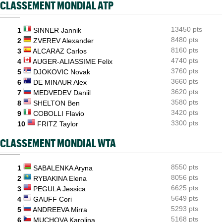
CLASSEMENT MONDIAL ATP
ATP / WTA
08:16
Tous les résultats du samedi 8 août 2026 et de la nuit
13450 pts
1
SINNER Jannik
ATP - Montréal
07:35
Joao Fonseca a taquiné Djokovic : "Il dit ça parce qu'il vieillit"
8480 pts
2
ZVEREV Alexander
8160 pts
3
ALCARAZ Carlos
ATP - Montréal
07:10
4740 pts
4
AUGER-ALIASSIME Felix
Alexander Zverev s'est raté : "Le pire match de ma saison"
3760 pts
5
DJOKOVIC Novak
3660 pts
6
DE MINAUR Alex
3620 pts
7
MEDVEDEV Daniil
3580 pts
8
SHELTON Ben
3420 pts
9
COBOLLI Flavio
3300 pts
10
FRITZ Taylor
CLASSEMENT MONDIAL WTA
8550 pts
1
SABALENKA Aryna
8056 pts
2
RYBAKINA Elena
6625 pts
3
PEGULA Jessica
5649 pts
4
GAUFF Cori
5293 pts
5
ANDREEVA Mirra
5168 pts
6
MUCHOVA Karolina