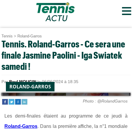
≡
Tennis
>
Roland-Garros
Tennis. Roland-Garros - Ce sera une
finale Jasmine Paolini - Iga Swiatek
samedi !
Par
Paul MOUGIN
le 06/06/2024 à 18:35
ROLAND-GARROS
Photo : @RolandGarros
Les demi-finales étaient au programme de ce jeudi à
Roland-Garros
. Dans la première affiche, la n°1 mondiale