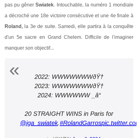
pas pu gêner
Swiatek
.
Intouchable, la numéro 1 mondiale
a décroché une 18e victoire consécutive et une 4e finale à
Roland,
la 3e de suite. Samedi, elle partira à la conquête
d'un 5e sacre en Grand Chelem. Difficile de l'imaginer
manquer son objectif...
2022: WWWWWWWðŸ†
2023: WWWWWWWðŸ†
2024: WWWWWW _â“
20 STRAIGHT WINS in Paris for
@iga_swiatek
.
#RolandGarros
pic.twitter.