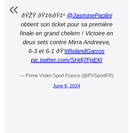
ðŸŽŸ ðŸ‡®ðŸ‡¹
@JasminePaolini
obtient son ticket pour sa première
finale en grand chelem ! Victoire en
deux sets contre Mirra Andreeva,
6-3 et 6-1 ðŸ‘
#RolandGarros
pic.twitter.com/SHdj7FpEKi
— Prime Video Sport France (@PVSportFR)
June 6, 2024