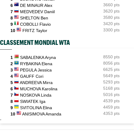
3660 pts
6
DE MINAUR Alex
3620 pts
7
MEDVEDEV Daniil
3580 pts
8
SHELTON Ben
3420 pts
9
COBOLLI Flavio
3300 pts
10
FRITZ Taylor
CLASSEMENT MONDIAL WTA
8550 pts
1
SABALENKA Aryna
8056 pts
2
RYBAKINA Elena
6625 pts
3
PEGULA Jessica
5649 pts
4
GAUFF Cori
5293 pts
5
ANDREEVA Mirra
5168 pts
6
MUCHOVA Karolina
5016 pts
7
NOSKOVA Linda
4539 pts
8
SWIATEK Iga
4459 pts
9
SVITOLINA Elina
4353 pts
10
ANISIMOVA Amanda
-