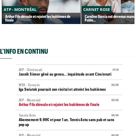
ATP - MONTRÉAL
CARNET ROSE
Arthur Fils déroule et rejoint les huitièmes de
Caroline Garcia est devenue maman
finale
Pablo...
L'INFO EN CONTINU
ATP - Cincinnati
07:10
Jannik Sinner gêné au genou... inquiétude avant Cincinnati
WTA - Toronto
06/08
Iga Swiatek poursuit son récital et atteint les huitièmes
ATP - Montréal
06/08
Arthur Fils déroule et rejoint les huitièmes de finale
Tennis Actu
06/08
Abonnement 9,99€ et pour 1 an, Tennis Actu sans pub et sans
pop up
ATP - Montréal
06/08