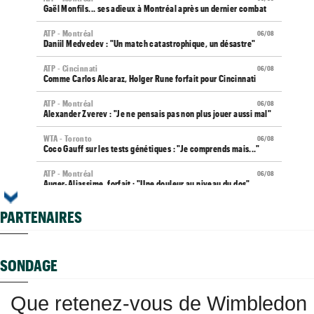
Gaël Monfils... ses adieux à Montréal après un dernier combat
ATP - Montréal
06/08
Daniil Medvedev : "Un match catastrophique, un désastre"
ATP - Cincinnati
06/08
Comme Carlos Alcaraz, Holger Rune forfait pour Cincinnati
ATP - Montréal
06/08
Alexander Zverev : "Je ne pensais pas non plus jouer aussi mal"
WTA - Toronto
06/08
Coco Gauff sur les tests génétiques : "Je comprends mais..."
ATP - Montréal
06/08
Auger-Aliassime, forfait : "Une douleur au niveau du dos"
Carnet Rose
06/08
PARTENAIRES
Caroline Garcia est devenue maman d’un petit Pablo...
US Open
06/08
Elsa Jacquemot va éviter les périlleuses qualifications
SONDAGE
US Open
06/08
Arthur Gea privé de wild-card, Gaël Monfils choisi : "C'est
Que retenez-vous de Wimbledon
dommage"