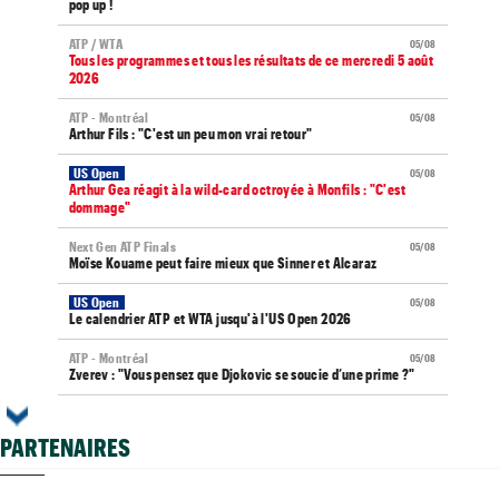
pop up !
ATP / WTA
05/08
Tous les programmes et tous les résultats de ce mercredi 5 août
2026
ATP - Montréal
05/08
Arthur Fils : "C'est un peu mon vrai retour"
US Open
05/08
Arthur Gea réagit à la wild-card octroyée à Monfils : "C'est
dommage"
Next Gen ATP Finals
05/08
Moïse Kouame peut faire mieux que Sinner et Alcaraz
US Open
05/08
Le calendrier ATP et WTA jusqu'à l'US Open 2026
ATP - Montréal
05/08
Zverev : "Vous pensez que Djokovic se soucie d’une prime ?"
WTA - Toronto
05/08
Elena Rybakina peut détrôner Aryna Sabalenka à Toronto
PARTENAIRES
US Open
05/08
Gaël Monfils et Léolia Jeanjean wild-cards FFT, Gea en qualifs