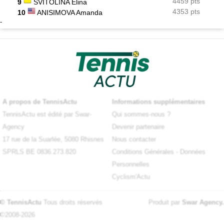
4459 pts
9
SVITOLINA Elina
4353 pts
10
ANISIMOVA Amanda
-
A propos de TennisActu
Informations supplémentaires
TennisActu est édité par Swar-
Qui sommes-nous ?
Agency
Devenir partenaire
17 rue de la Suarlée, 5080 Rhisnes
Nous contacter
SPRLS BE 0836.273.820
Conditions Générales
-
Données
Personnelles
Cyclism'Actu
© TennisActu
Tous droits réservés
Produit par
Swar Agency
.
©2008-2026