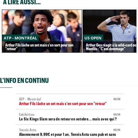
A LIRE AUSSI...
ATP - MONTRÉAL
US OPEN
Arthur Fils lâche un set mais s'en sort pour son
Arthur Gea réagit à la wild-card oc
"retour"
Monfils : "C'est dommage"
L'INFO EN CONTINU
ATP - Montréal
05/08
Arthur Fils lâche un set mais s'en sort pour son "retour"
Exhibition
05/08
Le Six Kings Slam sera de retour en octobre... mais avec qui ?
Tennis Actu
05/08
Abonnement 9,99€ et pour 1 an, Tennis Actu sans pub et sans