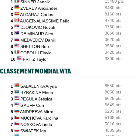
13450 pts
1
SINNER Jannik
US Open
05/08
Emma Raducanu doit digérer un nouveau forfait, encore un
8480 pts
2
ZVEREV Alexander
coup dur
8160 pts
3
ALCARAZ Carlos
4740 pts
4
AUGER-ALIASSIME Felix
3760 pts
5
DJOKOVIC Novak
3660 pts
6
DE MINAUR Alex
3620 pts
7
MEDVEDEV Daniil
3580 pts
8
SHELTON Ben
3420 pts
9
COBOLLI Flavio
3300 pts
10
FRITZ Taylor
CLASSEMENT MONDIAL WTA
8550 pts
1
SABALENKA Aryna
8056 pts
2
RYBAKINA Elena
6625 pts
3
PEGULA Jessica
5649 pts
4
GAUFF Cori
5293 pts
5
ANDREEVA Mirra
5168 pts
6
MUCHOVA Karolina
5016 pts
7
NOSKOVA Linda
4539 pts
8
SWIATEK Iga