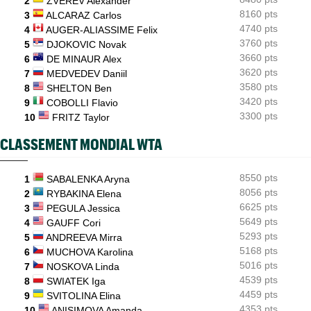
2
ZVEREV Alexander
coup dur
8160 pts
3
ALCARAZ Carlos
4740 pts
4
AUGER-ALIASSIME Felix
3760 pts
5
DJOKOVIC Novak
3660 pts
6
DE MINAUR Alex
3620 pts
7
MEDVEDEV Daniil
3580 pts
8
SHELTON Ben
3420 pts
9
COBOLLI Flavio
3300 pts
10
FRITZ Taylor
CLASSEMENT MONDIAL WTA
8550 pts
1
SABALENKA Aryna
8056 pts
2
RYBAKINA Elena
6625 pts
3
PEGULA Jessica
5649 pts
4
GAUFF Cori
5293 pts
5
ANDREEVA Mirra
5168 pts
6
MUCHOVA Karolina
5016 pts
7
NOSKOVA Linda
4539 pts
8
SWIATEK Iga
4459 pts
9
SVITOLINA Elina
4353 pts
10
ANISIMOVA Amanda