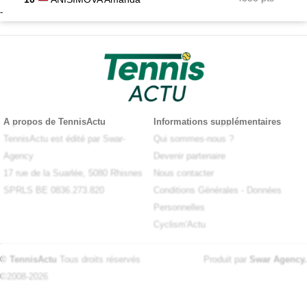
-
A propos de TennisActu
Informations supplémentaires
TennisActu est édité par Swar-
Qui sommes-nous ?
Agency
Devenir partenaire
17 rue de la Suarlée, 5080 Rhisnes
Nous contacter
SPRLS BE 0836.273.820
Conditions Générales
-
Données
Personnelles
Cyclism'Actu
© TennisActu
Tous droits réservés
Produit par
Swar Agency
.
©2008-2026