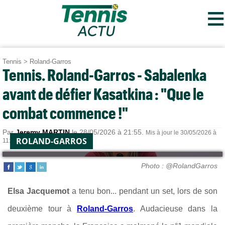
≡
Tennis
>
Roland-Garros
Tennis. Roland-Garros - Sabalenka
avant de défier Kasatkina : "Que le
combat commence !"
Par
Jeremy MARTIN
le 28/05/2026 à 21:55.
Mis à jour le 30/05/2026 à
ROLAND-GARROS
11:43.
Photo : @RolandGarros
Elsa Jacquemot
a tenu bon... pendant un set, lors de son
deuxième tour à
Roland-Garros
. Audacieuse dans la