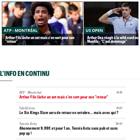
ATP - MONTRÉAL
US OPEN
Arthur Fils lâche un set mais s'en sort pour son
Arthur Gea réagit à la wild-card oc
"retour"
Monfils : "C'est dommage"
L'INFO EN CONTINU
ATP - Montréal
21:19
Arthur Fils lâche un set mais s'en sort pour son "retour"
Exhibition
21:07
Le Six Kings Slam sera de retour en octobre... mais avec qui ?
Tennis Actu
20:42
Abonnement 9,99€ et pour 1 an, Tennis Actu sans pub et sans
pop up !