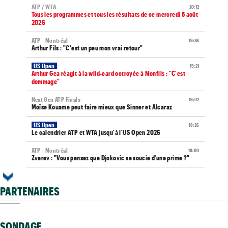
ATP / WTA
20:12
Tous les programmes et tous les résultats de ce mercredi 5 août
2026
ATP - Montréal
19:36
Arthur Fils : "C'est un peu mon vrai retour"
US Open
19:21
Arthur Gea réagit à la wild-card octroyée à Monfils : "C'est
dommage"
Next Gen ATP Finals
19:02
Moïse Kouame peut faire mieux que Sinner et Alcaraz
US Open
18:26
Le calendrier ATP et WTA jusqu'à l'US Open 2026
ATP - Montréal
18:00
Zverev : "Vous pensez que Djokovic se soucie d’une prime ?"
WTA - Toronto
17:35
Elena Rybakina peut détrôner Aryna Sabalenka à Toronto
PARTENAIRES
US Open
17:17
Gaël Monfils et Léolia Jeanjean wild-cards FFT, Gea en qualifs
SONDAGE
Vancouver (CH)
17:12