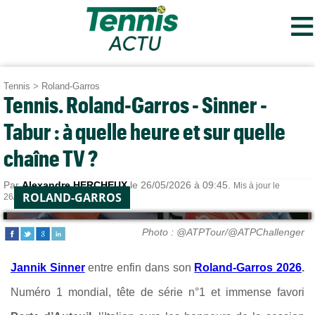
≡
Tennis
>
Roland-Garros
Tennis. Roland-Garros - Sinner -
Tabur : à quelle heure et sur quelle
chaîne TV ?
Par
Alexandre HERCHEUX
le 26/05/2026 à 09:45.
Mis à jour le
ROLAND-GARROS
26/05/2026 à 13:29.
Photo : @ATPTour/@ATPChallenger
Jannik Sinner
entre enfin dans son
Roland-Garros 2026
.
Numéro 1 mondial, tête de série n°1 et immense favori