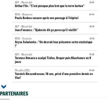
ATP - Montréal
21:08
Arthur Fils : "C’est presque plus lent que la terre battue"
WTA - Blessure
20:45
Paula Badosa rassure après son passage à l’hôpital
ATP - Montréal
20:18
Joao Fonseca : "Djokovic dit ça parce qu'il vieillit"
WTA - Toronto
19:52
Aryna Sabalenka : "On devrait leur présenter cette statistique
!"
ATP - Montréal
19:26
Terence Atmane a scalpé Tiafoe, Draper puis Khachanov en 9
jours
Plovdiv (CH)
19:00
Yannick Alexandrescou, 18 ans, privé d'une première demie en
Chal'
ATP / WTA
18:56
Tous les programmes et résultats du vendredi 7 août 2026
PARTENAIRES
Grodzisk Mazowiecki (CH)
18:52
Mathys Erhard enchaîne et file en demi-finales