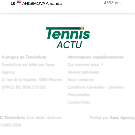
4353 pts
10
ANISIMOVA Amanda
-
A propos de TennisActu
Informations supplémentaires
TennisActu est édité par Swar-
Qui sommes-nous ?
Agency
Devenir partenaire
17 rue de la Suarlée, 5080 Rhisnes
Nous contacter
SPRLS BE 0836.273.820
Conditions Générales
-
Données
Personnelles
Cyclism'Actu
© TennisActu
Tous droits réservés
Produit par
Swar Agency
.
©2008-2026