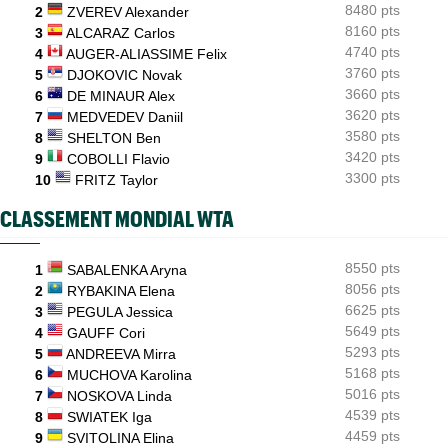
menaces
8480 pts
2
ZVEREV Alexander
8160 pts
3
ALCARAZ Carlos
4740 pts
4
AUGER-ALIASSIME Felix
3760 pts
5
DJOKOVIC Novak
3660 pts
6
DE MINAUR Alex
3620 pts
7
MEDVEDEV Daniil
3580 pts
8
SHELTON Ben
3420 pts
9
COBOLLI Flavio
3300 pts
10
FRITZ Taylor
CLASSEMENT MONDIAL WTA
8550 pts
1
SABALENKA Aryna
8056 pts
2
RYBAKINA Elena
6625 pts
3
PEGULA Jessica
5649 pts
4
GAUFF Cori
5293 pts
5
ANDREEVA Mirra
5168 pts
6
MUCHOVA Karolina
5016 pts
7
NOSKOVA Linda
4539 pts
8
SWIATEK Iga
4459 pts
9
SVITOLINA Elina