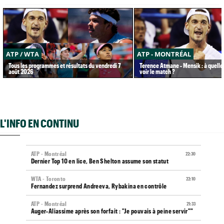
ATP / WTA
ATP - MONTRÉAL
Tous les programmes et résultats du vendredi 7
Terence Atmane - Mensik : à quelle
août 2026
voir le match ?
L'INFO EN CONTINU
ATP - Montréal
22:30
Dernier Top 10 en lice, Ben Shelton assume son statut
WTA - Toronto
22:10
Fernandez surprend Andreeva, Rybakina en contrôle
ATP - Montréal
21:33
Auger-Aliassime après son forfait : "Je pouvais à peine servir""