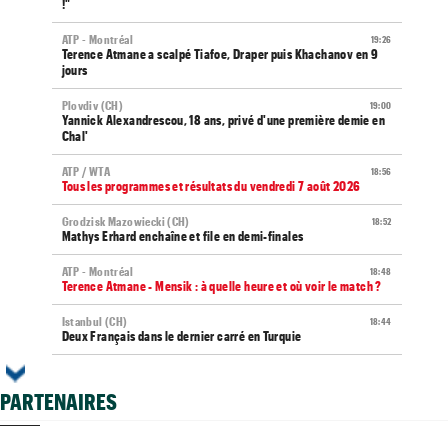
!"
ATP - Montréal
19:26
Terence Atmane a scalpé Tiafoe, Draper puis Khachanov en 9
jours
Plovdiv (CH)
19:00
Yannick Alexandrescou, 18 ans, privé d'une première demie en
Chal'
ATP / WTA
18:56
Tous les programmes et résultats du vendredi 7 août 2026
Grodzisk Mazowiecki (CH)
18:52
Mathys Erhard enchaîne et file en demi-finales
ATP - Montréal
18:48
Terence Atmane - Mensik : à quelle heure et où voir le match ?
Istanbul (CH)
18:44
Deux Français dans le dernier carré en Turquie
Carnet Rose
18:37
Caroline Garcia est devenue la maman d’un petit Pablo
PARTENAIRES
ATP - Montréal
18:23
Alexander Zverev s'est raté : "Mon pire match de la saison"