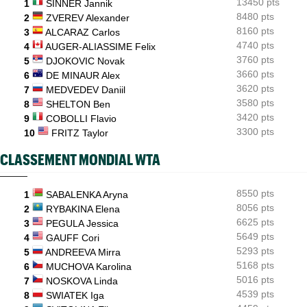
13450 pts
poules
1
SINNER Jannik
8480 pts
2
ZVEREV Alexander
WTA - Toronto
15:33
8160 pts
3
ALCARAZ Carlos
Coco Gauff : "Je soutiens la communauté trans, mais..."
4740 pts
4
AUGER-ALIASSIME Felix
3760 pts
5
DJOKOVIC Novak
3660 pts
6
DE MINAUR Alex
3620 pts
7
MEDVEDEV Daniil
3580 pts
8
SHELTON Ben
3420 pts
9
COBOLLI Flavio
3300 pts
10
FRITZ Taylor
CLASSEMENT MONDIAL WTA
8550 pts
1
SABALENKA Aryna
8056 pts
2
RYBAKINA Elena
6625 pts
3
PEGULA Jessica
5649 pts
4
GAUFF Cori
5293 pts
5
ANDREEVA Mirra
5168 pts
6
MUCHOVA Karolina
5016 pts
7
NOSKOVA Linda
4539 pts
8
SWIATEK Iga