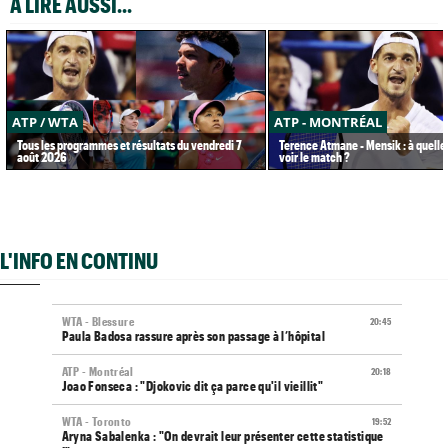
A LIRE AUSSI...
ATP / WTA
ATP - MONTRÉAL
Tous les programmes et résultats du vendredi 7
Terence Atmane - Mensik : à quelle
août 2026
voir le match ?
L'INFO EN CONTINU
WTA - Blessure
20:45
Paula Badosa rassure après son passage à l’hôpital
ATP - Montréal
20:18
Joao Fonseca : "Djokovic dit ça parce qu'il vieillit"
WTA - Toronto
19:52
Aryna Sabalenka : "On devrait leur présenter cette statistique