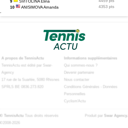
4459 pts
9
SVITOLINA Elina
4353 pts
10
ANISIMOVA Amanda
-
A propos de TennisActu
Informations supplémentaires
TennisActu est édité par Swar-
Qui sommes-nous ?
Agency
Devenir partenaire
17 rue de la Suarlée, 5080 Rhisnes
Nous contacter
SPRLS BE 0836.273.820
Conditions Générales
-
Données
Personnelles
Cyclism'Actu
© TennisActu
Tous droits réservés
Produit par
Swar Agency
.
©2008-2026