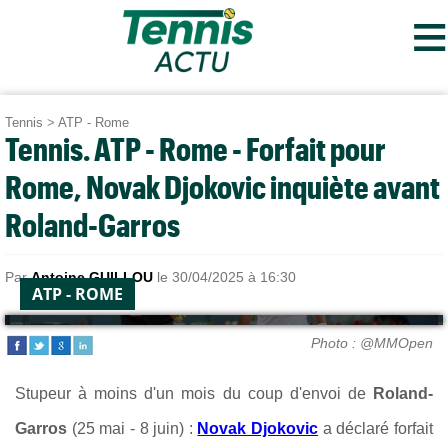
≡
Tennis
>
ATP - Rome
Tennis. ATP - Rome - Forfait pour
Rome, Novak Djokovic inquiète avant
Roland-Garros
Par
Antoine GUILLOU
le 30/04/2025 à 16:30
ATP - ROME
Photo : @MMOpen
Stupeur à moins d'un mois du coup d'envoi de
Roland-
Garros
(25 mai - 8 juin) :
Novak Djokovic
a déclaré forfait