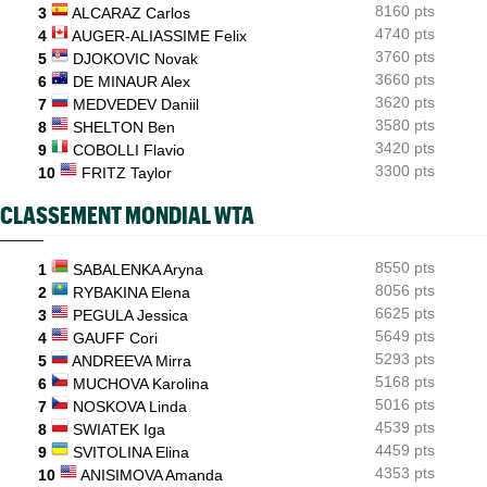
coup dur
8160 pts
3
ALCARAZ Carlos
4740 pts
4
AUGER-ALIASSIME Felix
3760 pts
5
DJOKOVIC Novak
3660 pts
6
DE MINAUR Alex
3620 pts
7
MEDVEDEV Daniil
3580 pts
8
SHELTON Ben
3420 pts
9
COBOLLI Flavio
3300 pts
10
FRITZ Taylor
CLASSEMENT MONDIAL WTA
8550 pts
1
SABALENKA Aryna
8056 pts
2
RYBAKINA Elena
6625 pts
3
PEGULA Jessica
5649 pts
4
GAUFF Cori
5293 pts
5
ANDREEVA Mirra
5168 pts
6
MUCHOVA Karolina
5016 pts
7
NOSKOVA Linda
4539 pts
8
SWIATEK Iga
4459 pts
9
SVITOLINA Elina
4353 pts
10
ANISIMOVA Amanda