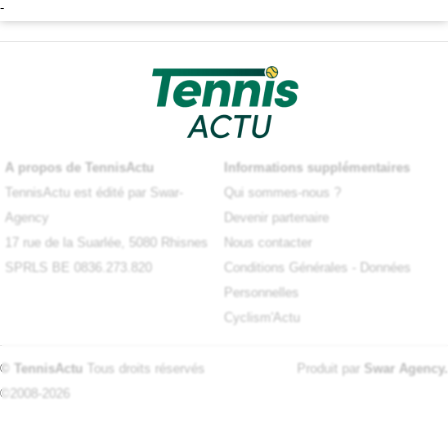
-
A propos de TennisActu
Informations supplémentaires
TennisActu est édité par Swar-
Qui sommes-nous ?
Agency
Devenir partenaire
17 rue de la Suarlée, 5080 Rhisnes
Nous contacter
SPRLS BE 0836.273.820
Conditions Générales
-
Données
Personnelles
Cyclism'Actu
© TennisActu
Tous droits réservés
Produit par
Swar Agency
.
©2008-2026