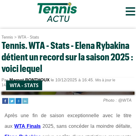
≡
Tennis
>
WTA - Stats
Tennis. WTA - Stats - Elena Rybakina
détient un record sur la saison 2025 :
voici lequel
Par
Margot BONTHOUX
le 10/12/2025 à 16:45.
Mis à jour le
WTA - STATS
14/12/2025 à 12:02.
Photo : @WTA
Après une fin de saison exceptionnelle avec le titre
aux
WTA Finals
2025, sans concéder la moindre défaite,