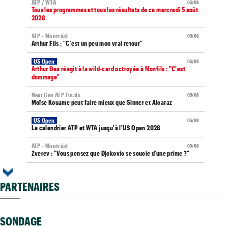
ATP / WTA
05/08
Tous les programmes et tous les résultats de ce mercredi 5 août
2026
ATP - Montréal
05/08
Arthur Fils : "C'est un peu mon vrai retour"
US Open
05/08
Arthur Gea réagit à la wild-card octroyée à Monfils : "C'est
dommage"
Next Gen ATP Finals
05/08
Moïse Kouame peut faire mieux que Sinner et Alcaraz
US Open
05/08
Le calendrier ATP et WTA jusqu'à l'US Open 2026
ATP - Montréal
05/08
Zverev : "Vous pensez que Djokovic se soucie d’une prime ?"
WTA - Toronto
05/08
Elena Rybakina peut détrôner Aryna Sabalenka à Toronto
PARTENAIRES
US Open
05/08
Gaël Monfils et Léolia Jeanjean wild-cards FFT, Gea en qualifs
SONDAGE
Vancouver (CH)
05/08