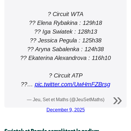
? Circuit WTA
?? Elena Rybakina : 129h18
?? Iga Swiatek : 128h13
?? Jessica Pegula : 125h38
?? Aryna Sabalenka : 124h38
?? Ekaterina Alexandrova : 116h10
? Circuit ATP
??…
pic.twitter.com/UwHmFZBrsg
— Jeu, Set et Maths (@JeuSetMaths)
December 9, 2025