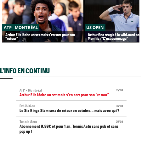
ATP - MONTRÉAL
US OPEN
Arthur Fils lâche un set mais s'en sort pour son
Arthur Gea réagit à la wild-card oc
"retour"
Monfils : "C'est dommage"
L'INFO EN CONTINU
ATP - Montréal
05/08
Arthur Fils lâche un set mais s'en sort pour son "retour"
Exhibition
05/08
Le Six Kings Slam sera de retour en octobre... mais avec qui ?
Tennis Actu
05/08
Abonnement 9,99€ et pour 1 an, Tennis Actu sans pub et sans
pop up !