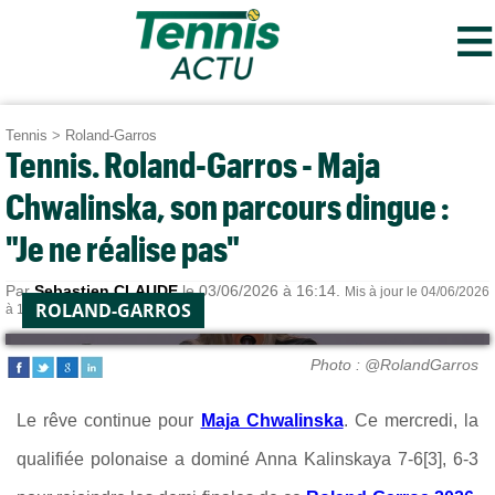
≡
Tennis
>
Roland-Garros
Tennis. Roland-Garros - Maja
Chwalinska, son parcours dingue :
"Je ne réalise pas"
Par
Sebastien CLAUDE
le 03/06/2026 à 16:14.
Mis à jour le 04/06/2026
ROLAND-GARROS
à 11:30.
Photo : @RolandGarros
Le rêve continue pour
Maja Chwalinska
. Ce mercredi, la
qualifiée polonaise a dominé Anna Kalinskaya 7-6[3], 6-3