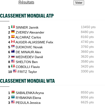
Résultats
Plovdiv (CH)
10:33
A 18 ans, Yannick Alexandrescou vise une première demie en
CLASSEMENT MONDIAL ATP
Chal'
ATP - Montréal
10:11
Pour son "retour", Arthur Fils est en huitièmes et rassure
13450 pts
1
SINNER Jannik
8480 pts
2
ZVEREV Alexander
ATP - Montréal
09:35
8160 pts
3
ALCARAZ Carlos
Une semaine après Washington, Rafa Jodar dompte encore
4740 pts
Musetti
4
AUGER-ALIASSIME Felix
3760 pts
5
DJOKOVIC Novak
ATP / WTA
09:20
3660 pts
6
DE MINAUR Alex
Tous les résultats de ce jeudi 6 août 2026 et de la nuit
3620 pts
7
MEDVEDEV Daniil
3580 pts
8
SHELTON Ben
3420 pts
9
COBOLLI Flavio
3300 pts
10
FRITZ Taylor
CLASSEMENT MONDIAL WTA
8550 pts
1
SABALENKA Aryna
8056 pts
2
RYBAKINA Elena
6625 pts
3
PEGULA Jessica