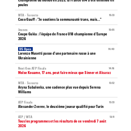
poules
WTA - Toronto
15:33
Coco Gauff : "Je soutiens la communauté trans, mais..."
Jeunes
15:05
Coupe Galéa : l’équipe de France U18 championne d’Europe
2026
US Open
14:40
Lorenzo Musetti passe d'une partenaire russe à une
Ukrainienne
Next Gen ATP Finals
14:16
Moïse Kouame, 17 ans, peut faire mieux que Sinner et Alcaraz
WTA - Toronto
13:52
Aryna Sabalenka, une cadence plus vue depuis Serena
Williams
ATP Finals
13:33
Alexander Zverev, le deuxième joueur qualifié pour Turin
ATP / WTA
13:11
Tous les programmes et les résultats de ce vendredi 7 août
2026