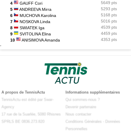
5649 pts
4
GAUFF Cori
5293 pts
5
ANDREEVA Mirra
5168 pts
6
MUCHOVA Karolina
5016 pts
7
NOSKOVA Linda
4539 pts
8
SWIATEK Iga
4459 pts
9
SVITOLINA Elina
4353 pts
10
ANISIMOVA Amanda
-
A propos de TennisActu
Informations supplémentaires
TennisActu est édité par Swar-
Qui sommes-nous ?
Agency
Devenir partenaire
17 rue de la Suarlée, 5080 Rhisnes
Nous contacter
SPRLS BE 0836.273.820
Conditions Générales
-
Données
Personnelles