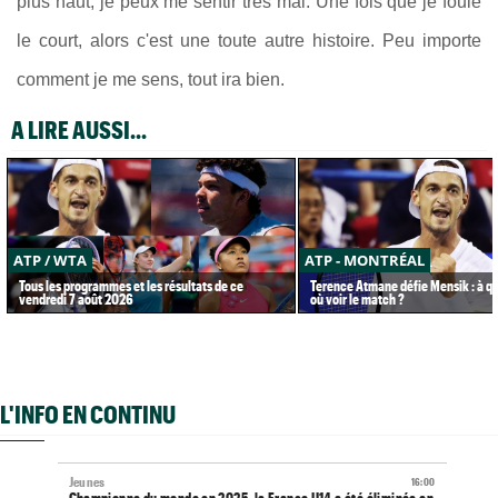
plus haut, je peux me sentir très mal. Une fois que je foule
le court, alors c'est une toute autre histoire. Peu importe
comment je me sens, tout ira bien.
A LIRE AUSSI...
ATP / WTA
ATP - MONTRÉAL
Tous les programmes et les résultats de ce
Terence Atmane défie Mensik : à qu
vendredi 7 août 2026
où voir le match ?
L'INFO EN CONTINU
Jeunes
16:00
Championne du monde en 2025, la France U14 a été éliminée en