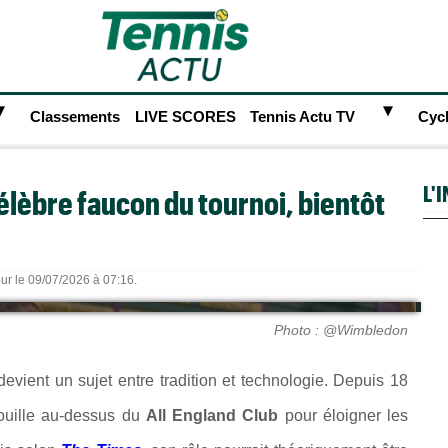
►
►
Classements
LIVE SCORES
Tennis Actu TV
Cyc
L'
élèbre faucon du tournoi, bientôt
our le 09/07/2026 à 07:16.
Photo : @Wimbledon
devient un sujet entre tradition et technologie. Depuis 18
rouille au-dessus du
All England Club
pour éloigner les