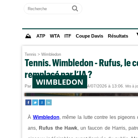
Recherche
Ok
⛰
ATP
WTA
ITF
Coupe Davis
Résultats
Tennis
>
Wimbledon
Tennis. Wimbledon - Rufus, le c
remplacé par l’IA ?
WIMBLEDON
Par
Alexandre HERCHEUX
le 04/07/2026 à 13:06.
Mis à j
À
Wimbledon
, même la lutte contre les pigeons 
ans,
Rufus the Hawk
, un faucon de Harris, pat