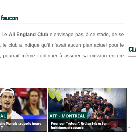
n faucon
. Le
All England Club
n’envisage pas, à ce stade, de se
, le club a indiqué qu’il n’avait aucun plan actuel pour le
CL
 pourrait même continuer à assurer sa mission encore
ÉAL
ATP - MONTRÉAL
CA
fie Mensik : à quelle heure
Pour son "retour", Arthur Fils est en
Car
 ?
huitièmes et rassure
pet
-