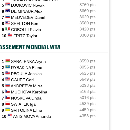
Rybakina ne peut plus être reine, Sabalenka reste n°1
3760 pts
5
DJOKOVIC Novak
mondiale
3660 pts
6
DE MINAUR Alex
3620 pts
7
MEDVEDEV Daniil
ATP - Montréal
12:04
Terence Atmane défie Mensik : à quelle heure et où voir
3580 pts
8
SHELTON Ben
le match ?
3420 pts
9
COBOLLI Flavio
3300 pts
10
FRITZ Taylor
Jeunes
11:39
Le Cap d'Agde ouvre une route directe vers le
ASSEMENT MONDIAL WTA
prestigieux Orange Bowl
ATP
8550 pts
11:23
1
SABALENKA Aryna
Gabriel Debru retourne en NCAA, son coach souhaitait
8056 pts
2
RYBAKINA Elena
le circuit pro
6625 pts
3
PEGULA Jessica
5649 pts
4
GAUFF Cori
Istanbul (CH)
11:09
5293 pts
5
ANDREEVA Mirra
Bax, Ghibaudo et Poullain peuvent rejoindre les demies
5168 pts
en Turquie
6
MUCHOVA Karolina
5016 pts
7
NOSKOVA Linda
4539 pts
8
SWIATEK Iga
4459 pts
RNET ROSE
ATP / WTA
9
SVITOLINA Elina
4353 pts
10
ANISIMOVA Amanda
oline Garcia est désormais maman d’un
Tous les résultats de ce jeudi 6 août 20
it Pablo
de la nuit