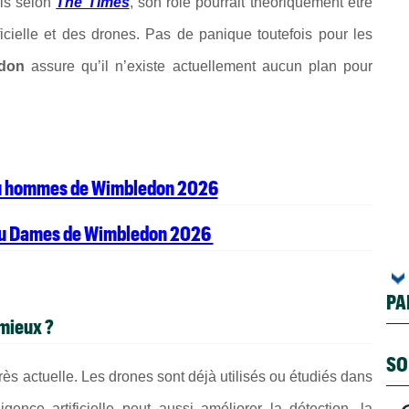
ais selon
The Times
, son rôle pourrait théoriquement être
ficielle et des drones. Pas de panique toutefois pour les
don
assure qu’il n’existe actuellement aucun plan pour
eau hommes de Wimbledon 2026
eau Dames de Wimbledon 2026
PA
 mieux ?
SO
rès actuelle. Les drones sont déjà utilisés ou étudiés dans
igence artificielle peut aussi améliorer la détection, la