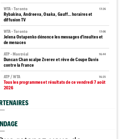
WTA - Toronto
17:26
Rybakina, Andreeva, Osaka, Gauff... horaires et
diffusion TV
WTA - Toronto
17:06
Jelena Ostapenko dénonce les messages d'insultes et
de menaces
ATP - Montréal
16:44
Duncan Chan scalpe Zverev et rêve de Coupe Davis
contre la France
ATP / WTA
16:25
Tous les programmes et résultats de ce vendredi 7 août
2026
ATP - Montréal
16:22
RTENAIRES
Daniil Medvedev après son échec : "Un véritable
désastre"
Jeunes
NDAGE
16:00
Championne du monde en 2025, la France U14 a été
éliminée en poules