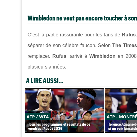
Wimbledon ne veut pas encore toucher à so
C’est la partie rassurante pour les fans de
Rufus
séparer de son célèbre faucon. Selon
The Times
remplacer.
Rufus
, arrivé à
Wimbledon
en 2008,
plusieurs années.
A LIRE AUSSI...
ATP / WTA
ATP - MONTR
Tous les programmes et résultats de ce
Terence Atmane dé
vendredi 7 août 2026
et où voir le match