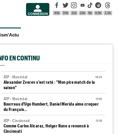
Facebook
Twitter
Instagram
Youtube
Tik Tok
Dailymotion
Threads
43k
33k
11k
22k
8k
0.9k
1.5k
CONNEXION
lism'Actu
INFO EN CONTINU
ATP - Montréal
18:23
Alexander Zverev s'est raté : "Mon pire match de la
saison"
ATP - Montréal
17:55
Bourreau d'Ugo Humbert, Daniel Merida aime croquer
du Français...
ATP - Cincinnati
17:29
Comme Carlos Alcaraz, Holger Rune a renoncé à
Cincinnati